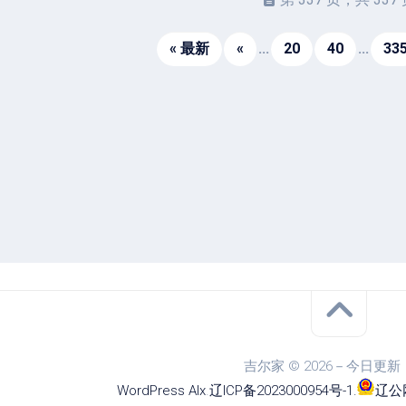
驱
图
卓
动
像
影
« 最新
«
...
20
40
...
33
工
音
具
mac
图
驱
像
网
动
络
工
安
工
具
卓
具
驱
mac
动
网
网
工
站
络
具
源
工
码
具
安
卓
网
络
工
具
吉尔家 © 2026－今日更新
WordPress
Alx
.
辽ICP备2023000954号-1
.
辽公网