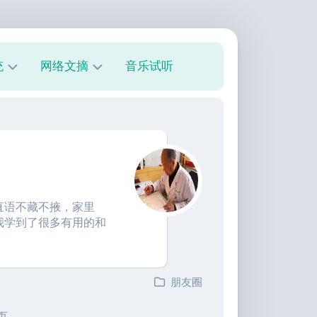
统
网络文摘
音乐试听
s
技
术
教
程
美
文
直语不藏不掖，家里
欣
我学到了很多有用的和
赏
朋
友
朋友圈
圈
 页