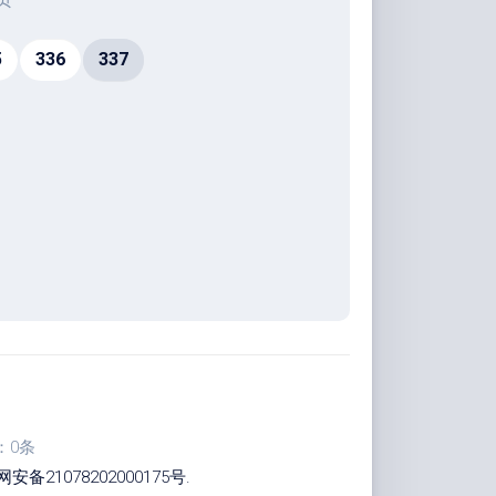
5
336
337
：0条
安备21078202000175号
.