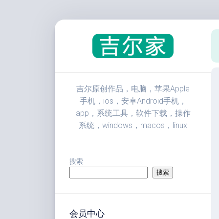
跳
至
内
容
吉尔原创作品，电脑，苹果Apple
手机，ios，安卓Android手机，
app，系统工具，软件下载，操作
系统，windows，macos，linux
搜索
搜索
会员中心