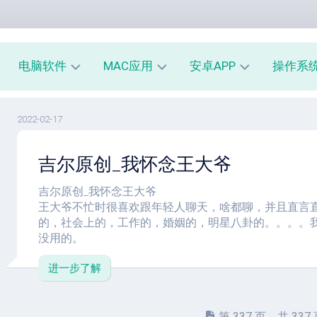
电脑软件
MAC应用
安卓APP
操作系
办
mac
安
window
2022-02-17
公
办
卓
macOS
教
公
办
吉尔原创_我怀念王大爷
育
教
公
linux
育
教
系
育
吉尔原创_我怀念王大爷
PE
统
mac
王大爷不忙时很喜欢跟年轻人聊天，啥都聊，并且直言
工
工
系
安
的，社会上的，工作的，婚姻的，明星八卦的。。。。
具
具
统
卓
没用的。
工
系
影
具
统
进一步了解
音
工
图
mac
具
像
影
音
安
第 337 页，共 337