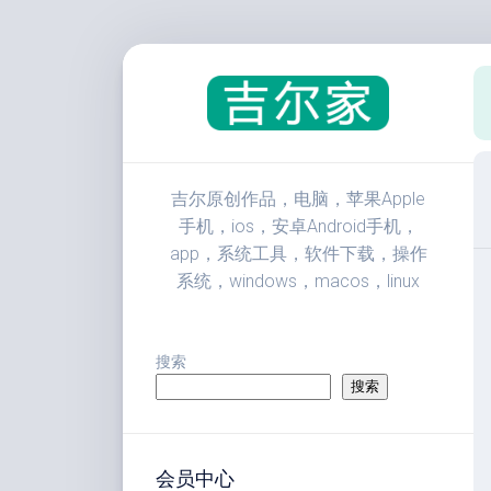
跳
至
内
容
吉尔原创作品，电脑，苹果Apple
手机，ios，安卓Android手机，
app，系统工具，软件下载，操作
系统，windows，macos，linux
搜索
搜索
会员中心