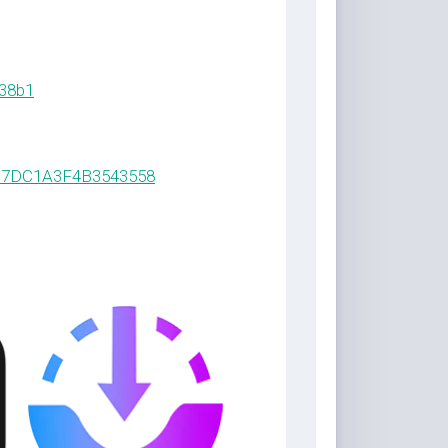
138b1
337DC1A3F4B3543558