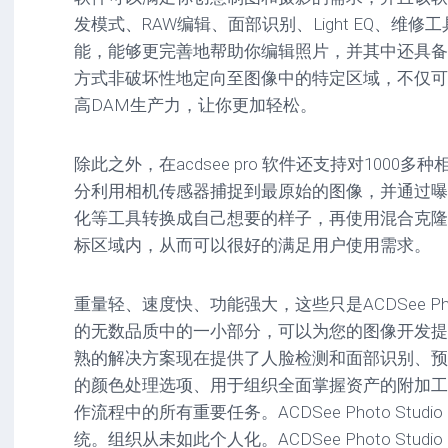
驱
图
卓
发模式、RAW编辑、面部识别、Light EQ、维
动
像
影
能，能够更完善地帮助你编辑照片，并其中还具备
工
音
具
mac
方式非破坏性地定向至图像中的特定区域，不仅可
图
驱
像
高DAM生产力，让你更加轻松。
网
动
络
工
安
工
具
卓
除此之外，在acdsee pro 软件还支持对100
具
驱
分利用相机传感器捕捉到最原始的图像，并通过曝
mac
动
网
网
工
化等工具转换成自己想要的样子，再使用混合克隆
站
络
具
标区域内，从而可以很好的满足用户使用需求。
源
工
码
具
安
卓
重量轻、速度快、功能强大，这些只是ACDSee Photo St
网
的无数品质中的一小部分，可以为您的图像开发提
络
工
熟的解决方案现在提供了人脸检测和面部识别、预
具
的颜色处理选项、用于组织全面掌握资产的附加工
作流程中的所有重要任务。ACDSee Photo Stud
统。组织从未如此个人化。ACDSee Photo Stud