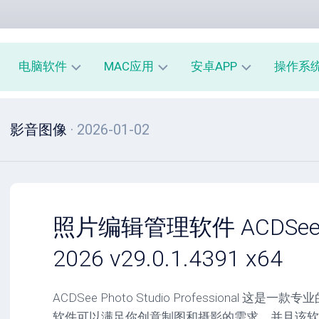
电脑软件
MAC应用
安卓APP
操作系
办
mac
安
window
影音图像
· 2026-01-02
公
办
卓
macOS
教
公
办
育
教
公
linux
育
教
系
育
PE
统
mac
工
工
系
安
照片编辑管理软件 ACDSee Ph
具
具
统
卓
工
系
2026 v29.0.1.4391 x64
影
具
统
音
工
图
mac
具
ACDSee Photo Studio Professional 
像
影
软件可以满足你创意制图和摄影的需求，并且该软
音
安