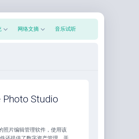
统
网络文摘
音乐试听
s
技
术
教
程
美
文
欣
oto Studio
赏
朋
友
圈
这是一款专业的照片编辑管理软件，使用该
件还提供了数字资产管理、开