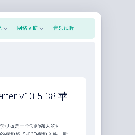
统
网络文摘
音乐试听
s
技
术
教
程
美
文
欣
erter v10.5.38 苹
赏
朋
友
圈
 视频转换器旗舰版是一个功能强大的程
的视频格式和3D视频文件。能