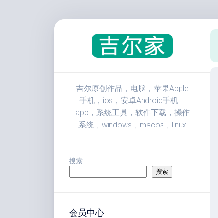
跳
至
内
容
吉尔原创作品，电脑，苹果Apple
手机，ios，安卓Android手机，
app，系统工具，软件下载，操作
系统，windows，macos，linux
搜索
搜索
会员中心