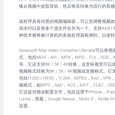
驱
图
卓
够从视频中提取音轨，然后将其转换为流行的音频
动
像
影
工
音
具
mac
图
该程序具有内置的视频编辑器，可让您调整视频效
驱
像
加水印以及将多个源文件合并为一个。支持AMD APP
网
动
络
种技术都将被计算机的多核处理器检测到，以使转
工
安
工
具
卓
具
驱
Aiseesoft Mac Video Converter Ultim
mac
动
网
网
工
式，包括MOV，AVI，MP4，MPG，FLV，VOB，M
站
络
具
等，它还支持8K / 5K / 4K转换，这意味着您
源
工
码
具
安
视频格式转换为8K / 5K / 4K视频或音频格式
卓
包括H.265 / HEVC，H.264，MPEG，Xvid，
网
频格式，如MP3，AAC，AC3，AIFF，FLAC，O
络
工
它还提供预设配置文件，包括适用于iPhone，iPad，
具
Lumia，黑莓，Google Nexus，Moto X，Kind
设置。