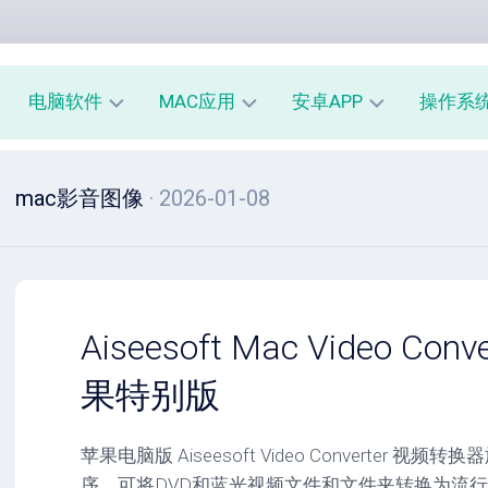
电脑软件
MAC应用
安卓APP
操作系
办
mac
安
window
mac影音图像
· 2026-01-08
公
办
卓
macOS
教
公
办
育
教
公
linux
育
教
系
育
PE
统
mac
工
工
系
安
Aiseesoft Mac Video Conv
具
具
统
卓
工
系
果特别版
影
具
统
音
工
图
mac
具
苹果电脑版 Aiseesoft Video Converter
像
影
序，可将DVD和蓝光视频文件和文件夹转换为流行
音
安