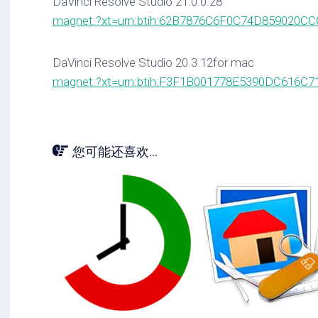
DaVinci Resolve Studio 21.0.0.28
magnet:?xt=urn:btih:62B7876C6F0C74D859020
DaVinci Resolve Studio 20.3.12for mac
magnet:?xt=urn:btih:F3F1B001778E5390DC616
您可能还喜欢...