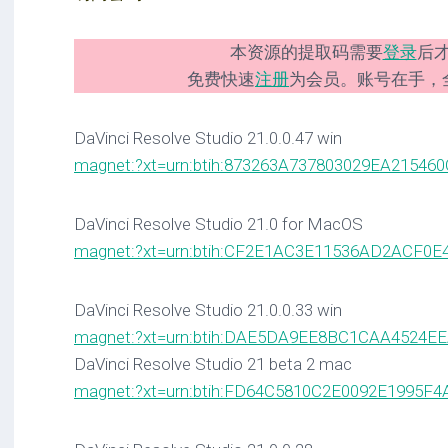
本资源的提取码需要
登录
后
免费快速
注册
为会员。账号在手，
DaVinci Resolve Studio 21.0.0.47 win
magnet:?xt=urn:btih:873263A737803029EA2154
DaVinci Resolve Studio 21.0 for MacOS
magnet:?xt=urn:btih:CF2E1AC3E11536AD2ACF0
DaVinci Resolve Studio 21.0.0.33 win
magnet:?xt=urn:btih:DAE5DA9EE8BC1CAA4524
DaVinci Resolve Studio 21 beta 2 mac
magnet:?xt=urn:btih:FD64C5810C2E0092E1995