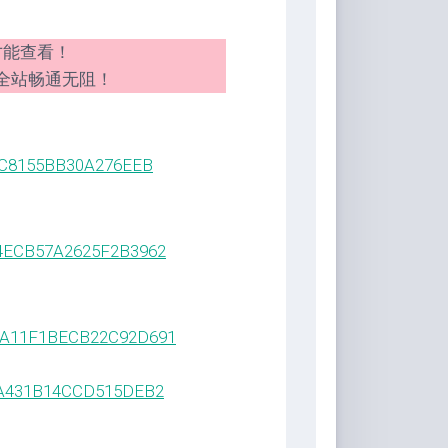
才能查看！
全站畅通无阻！
60C8155BB30A276EEB
E4ECB57A2625F2B3962
EEA11F1BECB22C92D691
F4A431B14CCD515DEB2