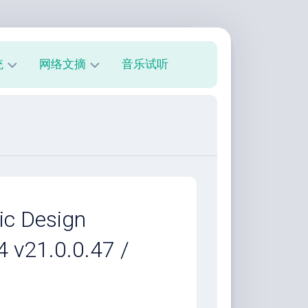
统
网络文摘
音乐试听
s
技
术
教
程
美
文
欣
 Design
赏
4 v21.0.0.47 /
朋
友
圈