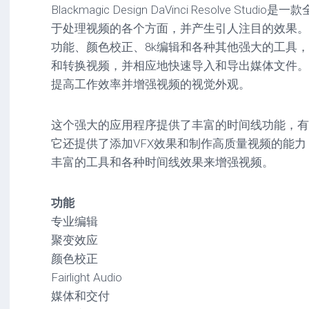
Blackmagic Design DaVinci Resolve S
驱
图
卓
动
像
影
于处理视频的各个方面，并产生引人注目的效果。
工
音
功能、颜色校正、8k编辑和各种其他强大的工具
具
mac
图
和转换视频，并相应地快速导入和导出媒体文件。
驱
像
网
动
提高工作效率并增强视频的视觉外观。
络
工
安
工
具
卓
具
驱
这个强大的应用程序提供了丰富的时间线功能，有
mac
动
它还提供了添加VFX效果和制作高质量视频的能
网
网
工
站
丰富的工具和各种时间线效果来增强视频。
络
具
源
工
码
具
安
功能
卓
网
专业编辑
络
聚变效应
工
颜色校正
具
Fairlight Audio
媒体和交付