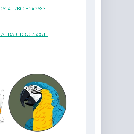
CCC51AF7B00B2A3533C
C71ACBA01D37075C811