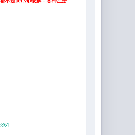
jier.vip破解，各种注册
c861