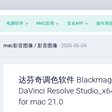
电脑软件
MAC应用
安卓APP
操作系
办
mac
安
window
mac影音图像
/
影音图像
· 2026-06-04
公
办
卓
macOS
教
公
办
育
教
公
linux
育
教
系
育
PE
统
mac
工
工
系
安
达芬奇调色软件 Blackmagic
具
具
统
卓
工
系
DaVinci Resolve Studio_x6
影
具
统
音
工
for mac 21.0
图
mac
具
像
影
音
安