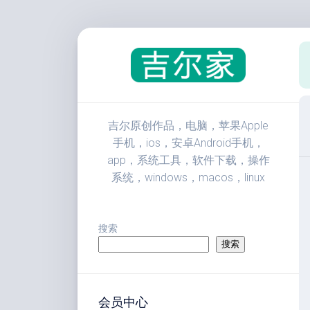
跳
至
内
容
吉尔原创作品，电脑，苹果Apple
手机，ios，安卓Android手机，
app，系统工具，软件下载，操作
系统，windows，macos，linux
搜索
搜索
会员中心