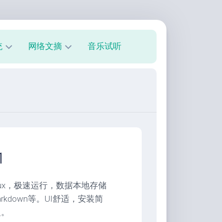
统
网络文摘
音乐试听
s
技
术
教
程
美
文
欣
1
赏
朋
Linux，极速运行，数据本地存储
友
kdown等。UI舒适，安装简
圈
复。