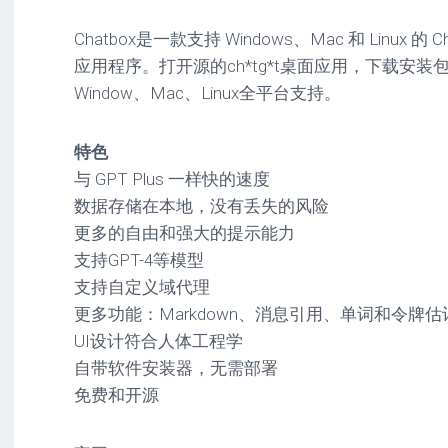
驱
图
卓
动
像
影
Chatbox是一款支持 Windows、Mac 和 Linux 的 Ch*
工
音
应用程序。打开源的ch*tg*t桌面应用，下载安
具
mac
图
Window、Mac、Linux全平台支持。
驱
像
网
动
络
工
安
特色
工
具
卓
具
驱
与 GPT Plus 一样快的速度
mac
动
数据存储在本地，没有丢失的风险
网
网
工
更多的自由和强大的提示能力
站
络
具
源
工
支持GPT-4等模型
码
具
安
支持自定义域代理
卓
更多功能：Markdown、消息引用、单词和令牌估计、夜
网
络
UI设计符合人体工程学
工
自带软件安装器，无需部署
具
免费和开源