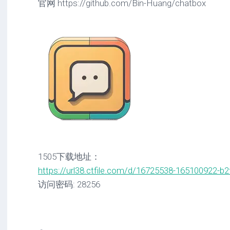
官网 https://github.com/Bin-Huang/chatbox
1505下载地址：
https://url38.ctfile.com/d/16725538-165100922-b2
访问密码: 28256