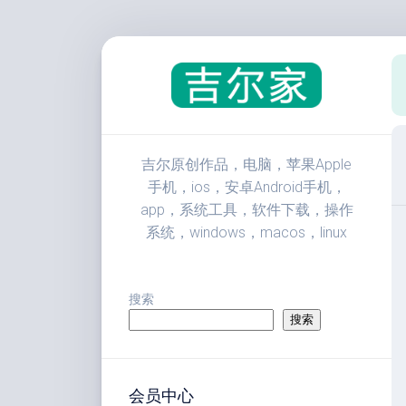
跳
至
内
容
吉尔原创作品，电脑，苹果Apple
手机，ios，安卓Android手机，
app，系统工具，软件下载，操作
系统，windows，macos，linux
搜索
搜索
会员中心