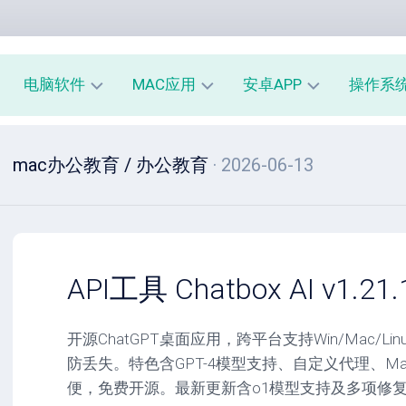
电脑软件
MAC应用
安卓APP
操作系
办
mac
安
window
mac办公教育
/
办公教育
· 2026-06-13
公
办
卓
macOS
教
公
办
育
教
公
linux
育
教
系
育
PE
统
mac
工
工
系
安
API工具 Chatbox AI v1.21.
具
具
统
卓
工
系
影
具
统
开源ChatGPT桌面应用，跨平台支持Win/Mac/
音
工
防丢失。特色含GPT-4模型支持、自定义代理、Mar
图
mac
具
像
影
便，免费开源。最新更新含o1模型支持及多项修
音
安