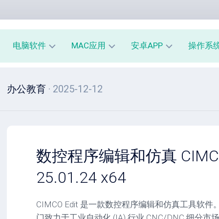
电脑软件
MAC应用
安卓APP
操作系
办
mac
安
window
办公教育
· 2025-12-12
公
办
卓
macOS
教
公
办
育
教
公
linux
育
教
系
育
PE
统
mac
工
工
系
安
数控程序编辑和仿真 CIMCO E
具
具
统
卓
工
系
25.01.24 x64
影
具
统
音
工
图
mac
具
CIMCO Edit 是一款数控程序编辑和仿真工具软件。CIM
像
影
门致力于工业自动化 (IA) 行业 CNC/DNC 细分
音
安