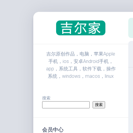
跳
至
内
容
吉尔原创作品，电脑，苹果Apple
手机，ios，安卓Android手机，
app，系统工具，软件下载，操作
系统，windows，macos，linux
搜索
搜索
会员中心