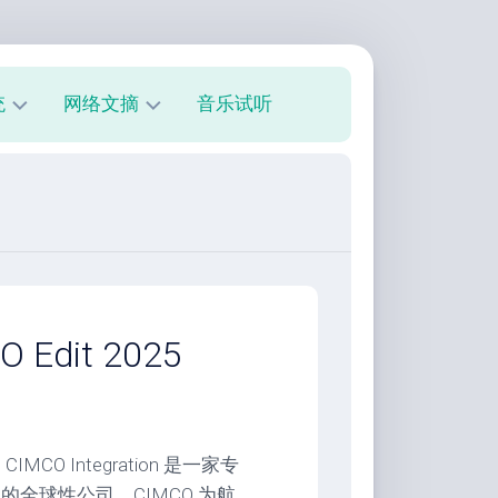
统
网络文摘
音乐试听
s
技
术
教
程
美
文
欣
dit 2025
赏
朋
友
圈
CO Integration 是一家专
市场的全球性公司。CIMCO 为航