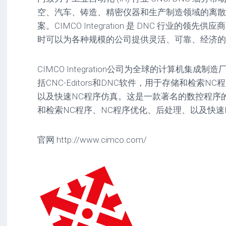
驱
图
卓
空、汽车、铸造、精密仪器和生产制造领域的离散
动
像
影
案。CIMCO Integration 是 DNC 行业的
工
音
具
mac
时可以为各种规模的公司提供灵活、可靠、经济的 
图
驱
像
网
动
络
CIMCO Integration公司为全球的计算机集
工
安
工
具
卓
括CNC-Editors和DNC软件，用于存储和检索
具
驱
以及快速NC程序仿真。这是一款著名的数控程序
mac
动
网
网
工
和检索NC程序、NC程序优化、后处理、以及快速
站
络
具
源
工
码
具
安
官网 http://www.cimco.com/
卓
网
络
工
具