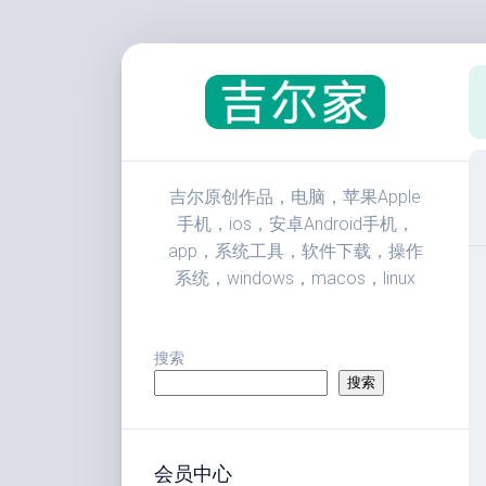
跳
至
内
容
吉尔原创作品，电脑，苹果Apple
手机，ios，安卓Android手机，
app，系统工具，软件下载，操作
系统，windows，macos，linux
搜索
搜索
会员中心