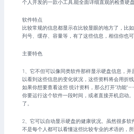
个人开发的一款小工具,能全面详细直观的检查硬盘
驱
图
卓
动
像
影
工
音
软件特点
具
mac
图
比较常规的信息都显示在比较显眼的地方了，比如
驱
像
网
动
列号、缓存、容量等，有了这些信息，相信你也可
络
工
安
工
具
卓
具
驱
主要特色
mac
动
网
网
工
站
络
具
1、它不但可以像同类软件那样显示硬盘信息，并
源
工
以看到这些信息的变化状况，这些资料将会用折线
码
具
安
如果你想要查看这些 统计资料，那么打开“功能”—
卓
网
你要运行这个软件一段时间，或者直接开机启动。
络
了。
工
具
2、它可以自动显示硬盘的健康状况。虽然很多软
不是每个人都可以看懂这些比较专业的术语的，所