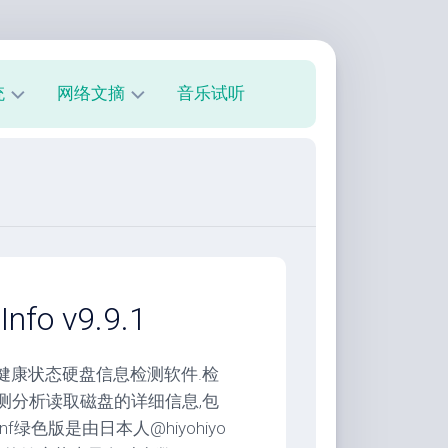
统
网络文摘
音乐试听
s
技
术
教
程
美
文
欣
fo v9.9.1
赏
朋
的硬盘健康状态硬盘信息检测软件.检
友
术检测分析读取磁盘的详细信息,包
圈
Inf绿色版是由日本人@hiyohiyo