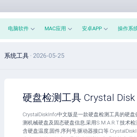
电脑软件
MAC应用
安卓APP
操作系
办
mac
安
window
系统工具
· 2026-05-25
公
办
卓
macOS
教
公
办
育
教
公
linux
育
教
系
育
PE
统
mac
工
工
系
安
硬盘检测工具 Crystal Disk In
具
具
统
卓
工
系
影
具
统
CrystalDiskInfo中文版是一款硬盘检测工具
音
工
测机械硬盘及固态硬盘信息,采用S.M.A.R.T.技
图
mac
具
像
影
含硬盘温度,固件,序列号,驱动器接口等.CrystalDisk
音
安