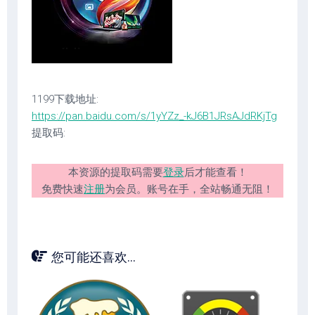
1199下载地址:
https://pan.baidu.com/s/1yYZz_-kJ6B1JRsAJdRKjTg
提取码:
本资源的提取码需要
登录
后才能查看！
免费快速
注册
为会员。账号在手，全站畅通无阻！
您可能还喜欢...