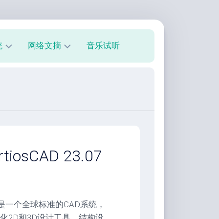
统
网络文摘
音乐试听
s
技
术
教
程
美
文
欣
osCAD 23.07
赏
朋
友
圈
它是一个全球标准的CAD系统，
化2D和3D设计工具。结构设