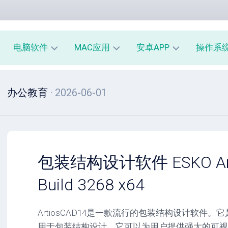
电脑软件
MAC应用
安卓APP
操作系
办
mac
安
window
办公教育
· 2026-06-01
公
办
卓
macOS
教
公
办
育
教
公
linux
育
教
系
育
PE
统
mac
工
工
系
安
包装结构设计软件 ESKO Arti
具
具
统
卓
工
系
Build 3268 x64
影
具
统
音
工
图
mac
具
ArtiosCAD14是一款流行的包装结构设计软件。
像
影
用于包装结构设计。它可以为用户提供强大的可视
音
安