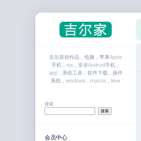
跳
至
内
容
吉尔原创作品，电脑，苹果Apple
手机，ios，安卓Android手机，
app，系统工具，软件下载，操作
系统，windows，macos，linux
搜索
搜索
会员中心