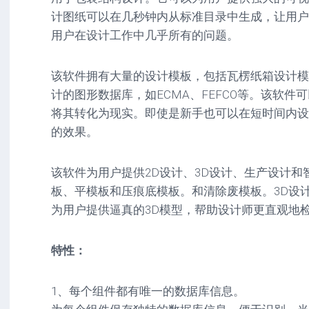
驱
图
卓
计图纸可以在几秒钟内从标准目录中生成，让用户
动
像
影
用户在设计工作中几乎所有的问题。
工
音
具
mac
图
驱
像
该软件拥有大量的设计模板，包括瓦楞纸箱设计模
网
动
络
计的图形数据库，如ECMA、FEFCO等。该软
工
安
工
具
卓
将其转化为现实。即使是新手也可以在短时间内设
具
驱
的效果。
mac
动
网
网
工
站
络
具
该软件为用户提供2D设计、3D设计、生产设计
源
工
码
具
安
板、平模板和压痕底模板。和清除废模板。3D设
卓
为用户提供逼真的3D模型，帮助设计师更直观地
网
络
工
特性：
具
1、每个组件都有唯一的数据库信息。