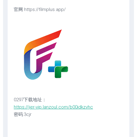
官网 https://filmplus.app/
0297下载地址：
https://jier-vip.lanzoul.com/b00idkzvhc
密码:3cjr