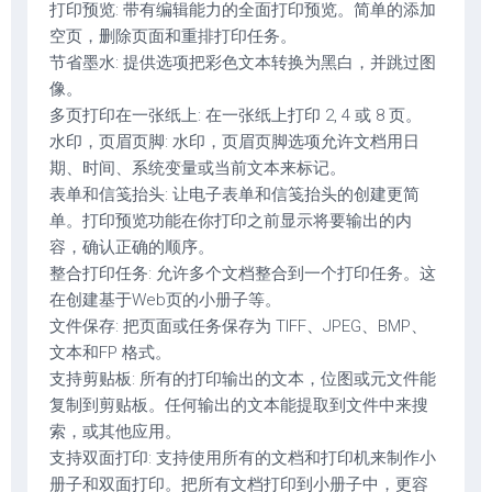
打印预览: 带有编辑能力的全面打印预览。简单的添加
空页，删除页面和重排打印任务。
节省墨水: 提供选项把彩色文本转换为黑白，并跳过图
像。
多页打印在一张纸上: 在一张纸上打印 2, 4 或 8 页。
水印，页眉页脚: 水印，页眉页脚选项允许文档用日
期、时间、系统变量或当前文本来标记。
表单和信笺抬头: 让电子表单和信笺抬头的创建更简
单。打印预览功能在你打印之前显示将要输出的内
容，确认正确的顺序。
整合打印任务: 允许多个文档整合到一个打印任务。这
在创建基于Web页的小册子等。
文件保存: 把页面或任务保存为 TIFF、JPEG、BMP、
文本和FP 格式。
支持剪贴板: 所有的打印输出的文本，位图或元文件能
复制到剪贴板。任何输出的文本能提取到文件中来搜
索，或其他应用。
支持双面打印: 支持使用所有的文档和打印机来制作小
册子和双面打印。把所有文档打印到小册子中，更容