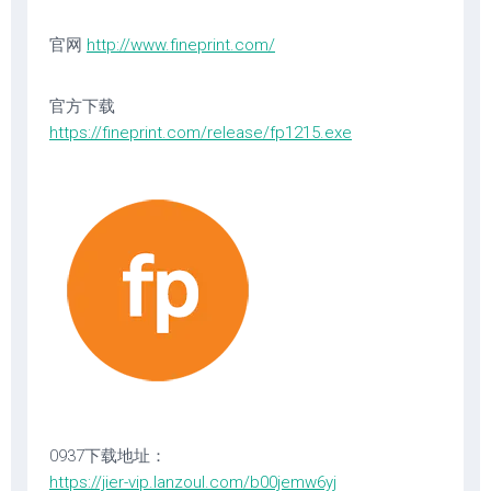
官网
http://www.fineprint.com/
官方下载
https://fineprint.com/release/fp1215.exe
0937下载地址：
https://jier-vip.lanzoul.com/b00jemw6yj