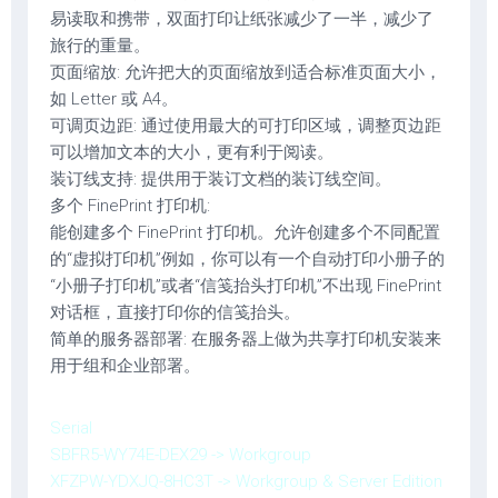
易读取和携带，双面打印让纸张减少了一半，减少了
旅行的重量。
页面缩放: 允许把大的页面缩放到适合标准页面大小，
如 Letter 或 A4。
可调页边距: 通过使用最大的可打印区域，调整页边距
可以增加文本的大小，更有利于阅读。
装订线支持: 提供用于装订文档的装订线空间。
多个 FinePrint 打印机:
能创建多个 FinePrint 打印机。允许创建多个不同配置
的“虚拟打印机”例如，你可以有一个自动打印小册子的
“小册子打印机”或者“信笺抬头打印机”不出现 FinePrint
对话框，直接打印你的信笺抬头。
简单的服务器部署: 在服务器上做为共享打印机安装来
用于组和企业部署。
Serial
SBFR5-WY74E-DEX29 -> Workgroup
XFZPW-YDXJQ-8HC3T -> Workgroup & Server Edition