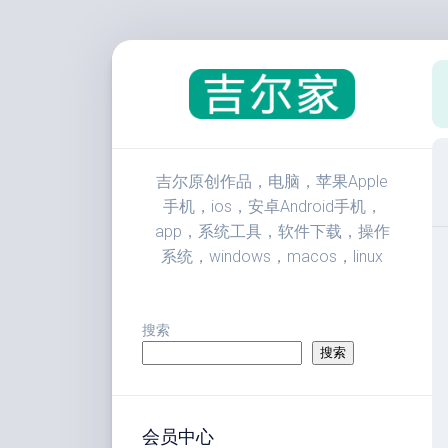
跳
至
内
容
吉尔原创作品，电脑，苹果Apple
手机，ios，安卓Android手机，
app，系统工具，软件下载，操作
系统，windows，macos，linux
搜索
搜索
会员中心