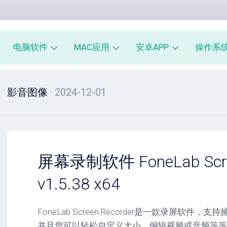
电脑软件
MAC应用
安卓APP
操作系
办
mac
安
window
影音图像
· 2024-12-01
公
办
卓
macOS
教
公
办
育
教
公
linux
育
教
系
育
PE
统
mac
工
工
系
安
屏幕录制软件 FoneLab Scree
具
具
统
卓
工
系
v1.5.38 x64
影
具
统
音
工
图
mac
具
FoneLab Screen Recorder是一款录屏软
像
影
并且您可以轻松自定义大小，编辑视频或音频等等
音
安