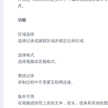
驱
图
卓
具。
动
像
影
工
音
具
mac
图
功能
驱
像
网
动
络
工
安
区域选择
工
具
卓
选择记录或捕获区域并锁定记录区域。
具
驱
mac
动
网
网
工
选择格式
站
络
具
源
选择视频或音频格式。
工
码
具
安
卓
离线记录
网
络
录制过程中不需要互联网连接。
工
具
版本可用
在视频或快照上添加文本，箭头，线条和其他绘图