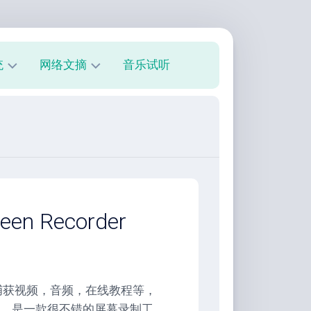
统
网络文摘
音乐试听
s
技
术
教
程
美
文
欣
n Recorder
赏
朋
友
圈
件，支持捕获视频，音频，在线教程等，
。是一款很不错的屏幕录制工