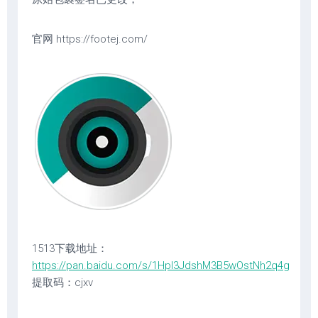
官网 https://footej.com/
1513下载地址：
https://pan.baidu.com/s/1Hpl3JdshM3B5wOstNh2q4g
提取码：cjxv