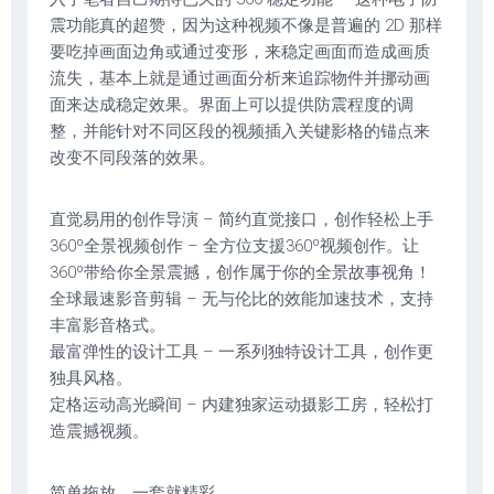
震功能真的超赞，因为这种视频不像是普遍的 2D 那样
要吃掉画面边角或通过变形，来稳定画面而造成画质
流失，基本上就是通过画面分析来追踪物件并挪动画
面来达成稳定效果。界面上可以提供防震程度的调
整，并能针对不同区段的视频插入关键影格的锚点来
改变不同段落的效果。
直觉易用的创作导演 – 简约直觉接口，创作轻松上手
360º全景视频创作 – 全方位支援360º视频创作。让
360º带给你全景震撼，创作属于你的全景故事视角！
全球最速影音剪辑 – 无与伦比的效能加速技术，支持
丰富影音格式。
最富弹性的设计工具 – 一系列独特设计工具，创作更
独具风格。
定格运动高光瞬间 – 内建独家运动摄影工房，轻松打
造震撼视频。
简单拖放，一套就精彩