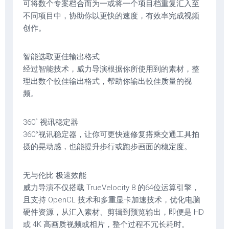
可将数个专案档合而为一或将一个项目档重复汇入至
不同项目中，协助你以更快的速度，有效率完成视频
创作。
智能选取更佳输出格式
经过智能技术，威力导演根据你所使用到的素材，整
理出数个較佳输出格式，帮助你输出較佳质量的视
频。
360˚ 视讯稳定器
360°视讯稳定器，让你可更快速修复搭乘交通工具拍
摄的晃动感，也能提升步行或跑步画面的稳定度。
无与伦比 极速效能
威力导演不仅搭载 TrueVelocity 8 的64位运算引擎，
且支持 OpenCL 技术和多重显卡加速技术，优化电脑
硬件资源，从汇入素材、剪辑到预览输出，即便是 HD
或 4K 高画质视频或相片，整个过程不冗长耗时。