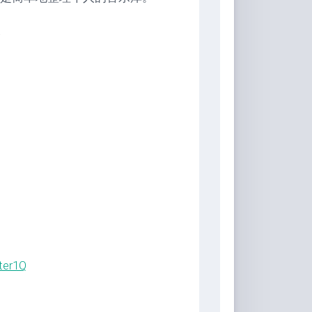
/
ter1Q