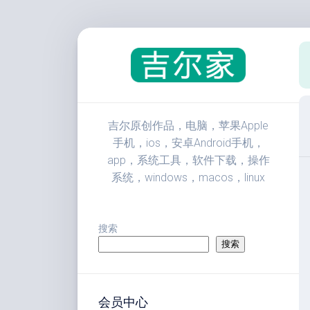
跳
至
内
容
吉尔原创作品，电脑，苹果Apple
手机，ios，安卓Android手机，
app，系统工具，软件下载，操作
系统，windows，macos，linux
搜索
搜索
会员中心