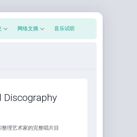
统
网络文摘
音乐试听
s
技
术
教
程
美
文
欣
scography
赏
朋
友
圈
于发现和整理艺术家的完整唱片目