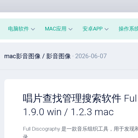
电脑软件
MAC应用
安卓APP
操作系
办
mac
安
window
mac影音图像
/
影音图像
· 2026-06-07
公
办
卓
macOS
教
公
办
育
教
公
linux
育
教
系
育
PE
统
mac
工
工
系
安
唱片查找管理搜索软件 Full Di
具
具
统
卓
工
系
1.9.0 win / 1.2.3 mac
影
具
统
音
工
图
mac
具
Full Discography 是一款音乐组织工具，用
像
影
录。
音
安