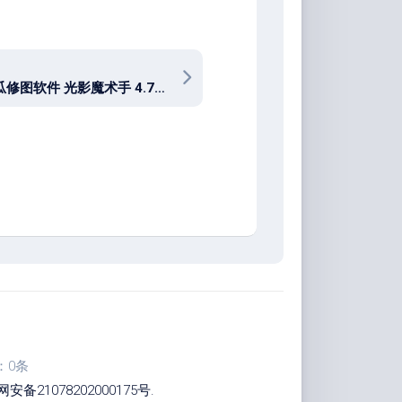
经典傻瓜修图软件 光影魔术手 4.7.4.1230 中文免费版
：0条
安备21078202000175号
.