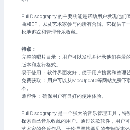
驱
图
卓
动
像
影
Full Discography 的主要功能是帮助用户发
工
音
具
mac
图
曲和EP，以及艺术家参与的所有合辑。它提供了
驱
像
松地追踪和管理音乐收藏。
网
动
络
工
安
工
具
卓
特点：
具
驱
完整的唱片目录 ：用户可以发现并记录他们喜爱
mac
动
网
网
工
版本和发行格式。
站
络
具
易于使用 ：软件界面友好，便于用户搜索和整理
源
工
码
具
安
免费获取 ：用户可以从MacUpdate等网站免费下载Ful
卓
本。
网
兼容性 ：确保用户有良好的使用体验。
络
工
具
Full Discography 是一个强大的音乐管理工
探索自己音乐收藏的用户。通过这款软件，用户可
艺术家的音乐作品，无论是寻找罕见的专辑版本还