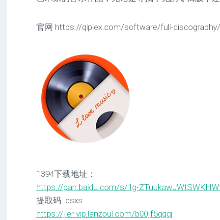
官网 https://qiplex.com/software/full-discography
1394下载地址：
https://pan.baidu.com/s/1g-ZTuukawJWtSWKHW
提取码: csxs
https://jier-vip.lanzoul.com/b00jf5qqqj