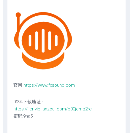
官网
https://www.fxsound.com
0994下载地址：
https://jier-vip.lanzoul.com/b00jemg2rc
密码:9na5