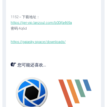
1152－下载地址：
https://jier-vip.lanzoul.com/b00jfa469a
密码:4q6d
https://gaiasky.space/downloads/
您可能还喜欢...