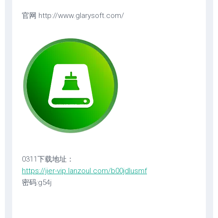
官网 http://www.glarysoft.com/
0311下载地址：
https://jier-vip.lanzoul.com/b00jdlusmf
密码:g54j