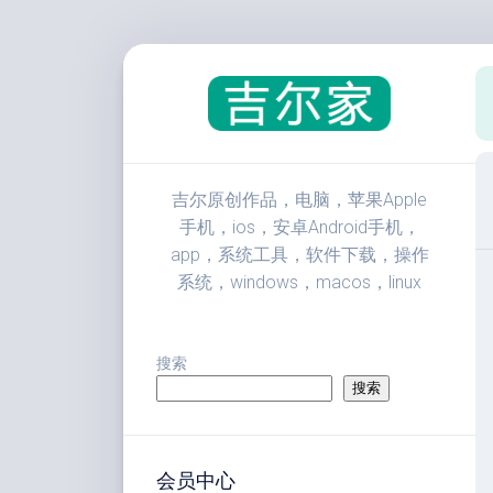
跳
至
内
容
吉尔原创作品，电脑，苹果Apple
手机，ios，安卓Android手机，
app，系统工具，软件下载，操作
系统，windows，macos，linux
搜索
搜索
会员中心