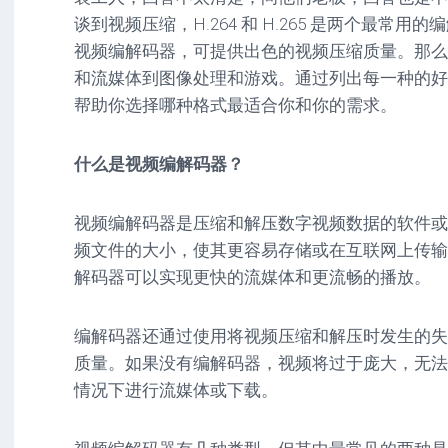
驱
图
卓
谈到视频压缩，H.264 和 H.265 是两个最常用的编解码
动
像
影
视频编解码器，可提供出色的视频压缩质量。那么
工
音
具
mac
和流媒体到图像处理和游戏。通过列出每一种的好
图
驱
像
帮助你选择哪种格式最适合你和你的需求。
网
动
络
工
安
工
具
卓
什么是视频编解码器？
具
驱
mac
动
网
网
工
视频编解码器是压缩和解压数字视频数据的软件或
站
络
具
频文件的大小，使其更容易存储或在互联网上传输
源
工
码
具
安
解码器可以实现更快的流媒体和更流畅的播放。
卓
网
编解码器还通过使用将视频压缩和解压时发生的失
络
工
质量。如果没有编解码器，视频将过于庞大，无法
具
情况下进行流媒体或下载。