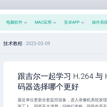
电脑软件
MAC应用
安卓APP
操作系
办
mac
安
window
技术教程
· 2023-03-09
公
办
卓
macOS
教
公
办
育
教
公
linux
育
教
系
育
PE
统
mac
工
工
系
安
跟吉尔一起学习 H.264 与 
具
具
统
卓
工
系
码器选择哪个更好
影
具
统
音
工
图
mac
具
最近单位更新全套监控设备，进入录像机系统发现
像
影
装工人，回答不太清楚；问他们老板，回答也是不
音
安