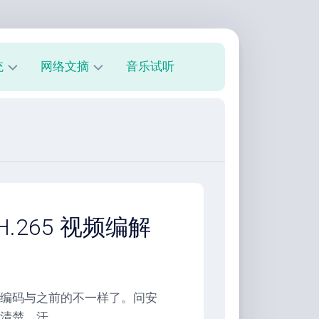
统
网络文摘
音乐试听
s
技
术
教
程
美
文
欣
H.265 视频编解
赏
朋
友
圈
编码与之前的不一样了。问安
清楚。汗。。。