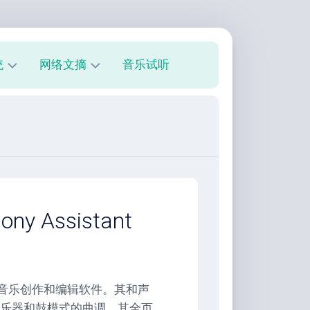
统
网络文摘
音乐试听
s
技
术
教
程
美
文
欣
 Assistant
赏
朋
友
圈
算机辅助音乐创作和编辑软件。其和声
乐器和鼓模式的曲调。其全页