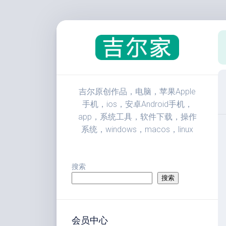
跳
至
内
容
吉尔原创作品，电脑，苹果Apple
手机，ios，安卓Android手机，
app，系统工具，软件下载，操作
系统，windows，macos，linux
搜索
搜索
会员中心