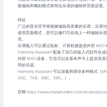
驱
图
卓
面编辑和雕刻模式将简化乐谱的编辑和页面设置。
动
像
影
工
音
具
mac
图
特征
驱
像
广泛的音乐符号将能够编辑高质量的乐谱：乐谱功
网
动
络
使用页面模式，您可以像打印在纸上一样编辑乐谱
工
安
工
具
卓
亮。
具
驱
乐谱输入可以通过鼠标、计算机键盘或外部 MIDI
mac
动
网
网
工
Harmony Assistant 配备了自己的嵌入式软件合成器
站
络
具
外部 MIDI 设备，它也可以在基本声卡上提供高
源
工
同的乐器。
码
具
安
卓
Harmony Assistant 可以加载和保存多种格式（M
网
OGG、TAB、ABC、XML…）。
络
工
具
官网 https://www.myriad-online.com/en/products