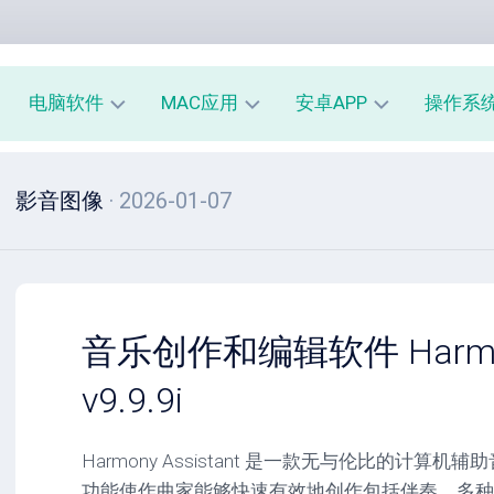
电脑软件
MAC应用
安卓APP
操作系
办
mac
安
window
影音图像
· 2026-01-07
公
办
卓
macOS
教
公
办
育
教
公
linux
育
教
系
育
PE
统
mac
工
工
系
安
音乐创作和编辑软件 Harmony
具
具
统
卓
工
系
v9.9.9i
影
具
统
音
工
图
mac
具
Harmony Assistant 是一款无与伦比的计
像
影
功能使作曲家能够快速有效地创作包括伴奏、多种
音
安