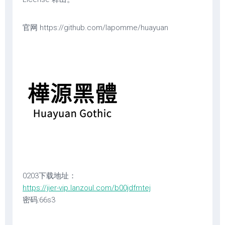
官网 https://github.com/lapomme/huayuan
0203下载地址：
https://jier-vip.lanzoul.com/b00jdfmtej
密码:66s3