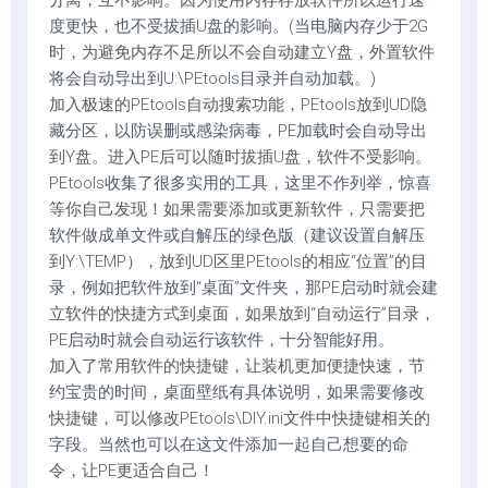
分离，互不影响。因为使用内存存放软件所以运行速
度更快，也不受拔插U盘的影响。(当电脑内存少于2G
时，为避免内存不足所以不会自动建立Y盘，外置软件
将会自动导出到U:\PEtools目录并自动加载。)
加入极速的PEtools自动搜索功能，PEtools放到UD隐
藏分区，以防误删或感染病毒，PE加载时会自动导出
到Y盘。进入PE后可以随时拔插U盘，软件不受影响。
PEtools收集了很多实用的工具，这里不作列举，惊喜
等你自己发现！如果需要添加或更新软件，只需要把
软件做成单文件或自解压的绿色版（建议设置自解压
到Y:\TEMP），放到UD区里PEtools的相应“位置”的目
录，例如把软件放到“桌面”文件夹，那PE启动时就会建
立软件的快捷方式到桌面，如果放到“自动运行”目录，
PE启动时就会自动运行该软件，十分智能好用。
加入了常用软件的快捷键，让装机更加便捷快速，节
约宝贵的时间，桌面壁纸有具体说明，如果需要修改
快捷键，可以修改PEtools\DIY.ini文件中快捷键相关的
字段。当然也可以在这文件添加一起自己想要的命
令，让PE更适合自己！