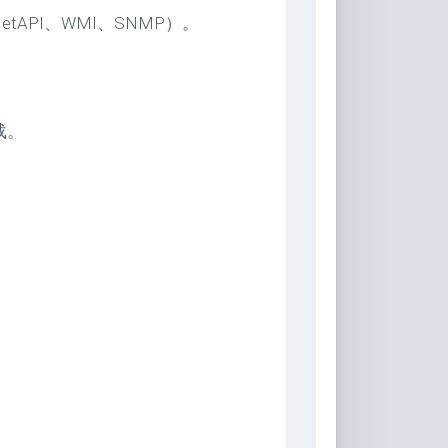
etAPI、WMI、SNMP）。
载。