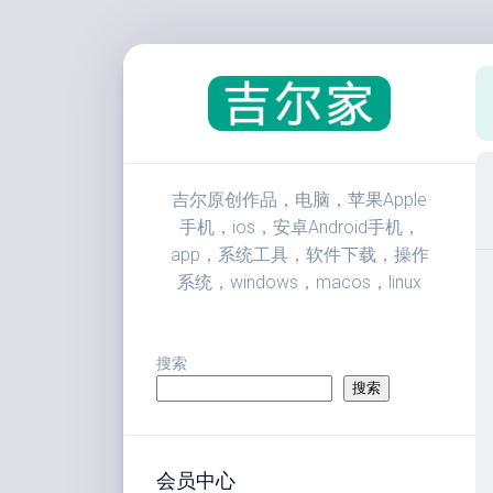
跳
至
内
容
吉尔原创作品，电脑，苹果Apple
手机，ios，安卓Android手机，
app，系统工具，软件下载，操作
系统，windows，macos，linux
搜索
搜索
会员中心