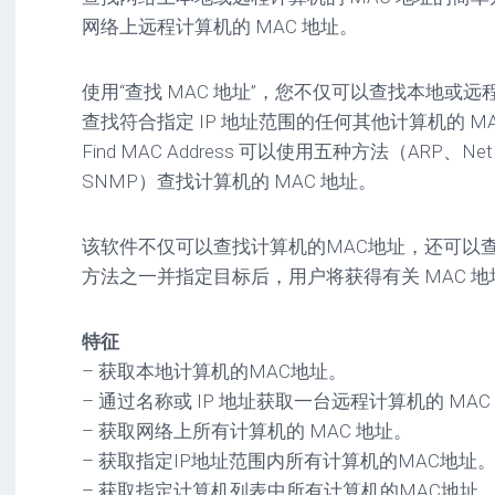
驱
图
卓
网络上远程计算机的 MAC 地址。
动
像
影
工
音
具
mac
图
使用“查找 MAC 地址”，您不仅可以查找本地或远
驱
像
查找符合指定 IP 地址范围的任何其他计算机的 M
网
动
络
Find MAC Address 可以使用五种方法（ARP、Net
工
安
工
具
卓
SNMP）查找计算机的 MAC 地址。
具
驱
mac
动
网
网
工
该软件不仅可以查找计算机的MAC地址，还可以
站
络
具
方法之一并指定目标后，用户将获得有关 MAC 
源
工
码
具
安
卓
特征
网
– 获取本地计算机的MAC地址。
络
工
– 通过名称或 IP 地址获取一台远程计算机的 MAC
具
– 获取网络上所有计算机的 MAC 地址。
– 获取指定IP地址范围内所有计算机的MAC地址
– 获取指定计算机列表中所有计算机的MAC地址