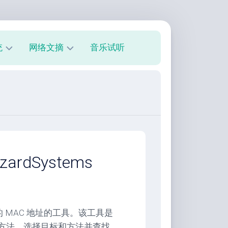
统
网络文摘
音乐试听
s
技
术
教
程
美
文
欣
rdSystems
赏
朋
友
圈
算机的 MAC 地址的工具。该工具是
单方法。选择目标和方法并查找