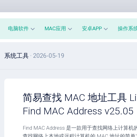
电脑软件
MAC应用
安卓APP
操作系
办
mac
安
window
系统工具
· 2026-05-19
公
办
卓
macOS
教
公
办
育
教
公
linux
育
教
系
育
PE
统
mac
工
工
系
安
简易查找 MAC 地址工具 Liza
具
具
统
卓
工
系
Find MAC Address v25.05
影
具
统
音
工
图
mac
具
Find MAC Address 是一款用于查找网络上计
像
影
查找网络上本地或远程计算机的 MAC 地址的简
音
安