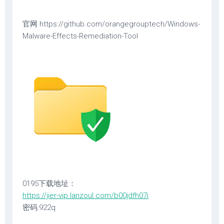
官网 https://github.com/orangegrouptech/Windows-
Malware-Effects-Remediation-Tool
0195下载地址：
https://jier-vip.lanzoul.com/b00jdfh07i
密码:922q