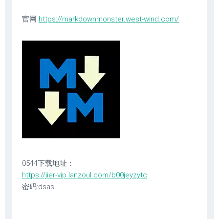
官网
https://markdownmonster.west-wind.com/
0544下载地址：
https://jier-vip.lanzoul.com/b00jeyzytc
密码:dsas