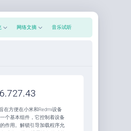
统
网络文摘
音乐试听
s
技
术
教
程
美
文
欣
.727.43
赏
朋
，旨在方便在小米和Redmi设备
友
一个基本组件，它控制着设备
圈
的作用。解锁引导加载程序允