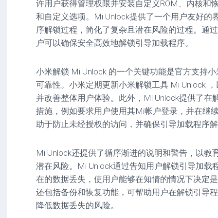
许用户获得管理权限并安装自定义ROM、内核和
驱
图
卓
和自定义选项。Mi Unlock提供了一个用户友
动
像
影
工
音
序解锁过程，简化了复杂且潜在风险的过程。通过遵循
具
mac
图
户可以确保安全高效地解锁引导加载程序。
驱
像
网
动
络
工
安
小米解锁 Mi Unlock 的一个关键功能是官方
工
具
卓
可靠性。小米定期更新小米解锁工具 Mi Unloc
具
驱
mac
动
并改善整体用户体验。此外，Mi Unlock提供
网
网
工
措施，例如要求用户使用其Mi帐户登录，并在继
站
络
具
源
助于防止未经授权的访问，并确保引导加载程序解
工
码
具
安
卓
Mi Unlock还提供了循序渐进的说明和警告，
网
络
潜在风险。Mi Unlock通过告知用户解锁引导
工
在的数据丢失，使用户能够在知情的情况下决定是
具
还包括备份和恢复功能，可帮助用户在解锁引导程
降低数据丢失的风险。