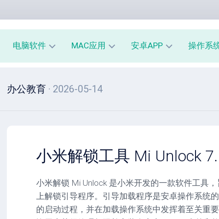
电脑软件
MAC应用
安卓APP
操作系
办
mac
安
window
办公教育
· 2026-05-14
公
办
卓
macOS
教
公
办
育
教
公
linux
育
教
系
育
PE
统
mac
工
工
系
安
小米解锁工具 Mi Unlock 7.6
具
具
统
卓
工
系
影
具
统
小米解锁 Mi Unlock 是小米开发的一款软件工具
音
工
上解锁引导程序。引导加载程序是安卓操作系统的
图
mac
具
像
影
的启动过程，并在加载操作系统中发挥着至关重要
音
安