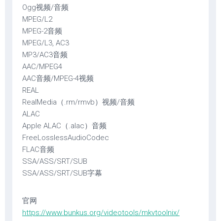
Ogg视频/音频
MPEG/L2
MPEG-2音频
MPEG/L3, AC3
MP3/AC3音频
AAC/MPEG4
AAC音频/MPEG-4视频
REAL
RealMedia（.rm/rmvb）视频/音频
ALAC
Apple ALAC（.alac）音频
FreeLosslessAudioCodec
FLAC音频
SSA/ASS/SRT/SUB
SSA/ASS/SRT/SUB字幕
官网
https://www.bunkus.org/videotools/mkvtoolnix/