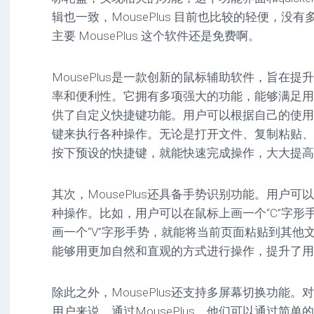
驱
图
卓
辑也一致，MousePlus 目前也比较的轻便，
动
像
影
主要 MousePlus 这个软件还是免费啊。
工
音
具
mac
图
驱
像
MousePlus是一款创新的鼠标辅助软件，旨在
网
动
络
率和便利性。它拥有多项强大的功能，能够满足用户的
工
安
工
具
卓
供了自定义快捷键功能。用户可以根据自己的使用
具
驱
键来执行各种操作。无论是打开文件、复制粘贴、
mac
动
网
网
工
按下预设的快捷键，就能快速完成操作，大大提高
站
络
具
源
工
码
具
安
其次，MousePlus还具备手势识别功能。用户
卓
种操作。比如，用户可以在鼠标上画一个“C”字形
网
画一个“V”字形手势，就能将当前页面粘贴到其他
络
工
能够用更加自然和直观的方式进行操作，提升了用
具
除此之外，MousePlus还支持多屏幕切换功能
用户来说，通过MousePlus，他们可以通过简