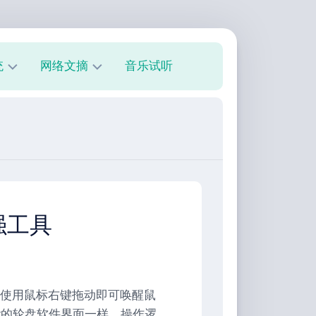
统
网络文摘
音乐试听
s
技
术
教
程
美
文
欣
强工具
赏
朋
友
圈
具，使用鼠标右键拖动即可唤醒鼠
er的轮盘软件界面一样，操作逻