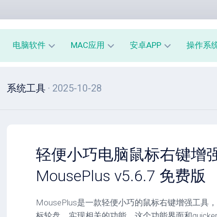
电脑软件
MAC应用
安卓APP
操作系
办
mac
安
window
系统工具
· 2025-10-28
公
办
卓
macOS
教
公
办
育
教
公
linux
育
教
系
育
PE
统
mac
工
工
系
安
轻便小巧电脑鼠标右键增
具
具
统
卓
工
系
MousePlus v5.6.7 免费版
影
具
统
音
工
图
mac
具
MousePlus是一款轻便小巧的鼠标右键增强工
像
影
标轮盘，实现相关的功能，这个功能界面和quick
音
安