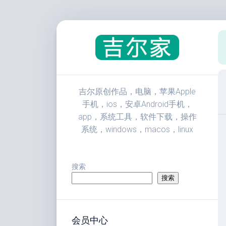
跳
至
内
容
吉尔原创作品，电脑，苹果Apple
手机，ios，安卓Android手机，
app，系统工具，软件下载，操作
系统，windows，macos，linux
搜索
搜索
会员中心