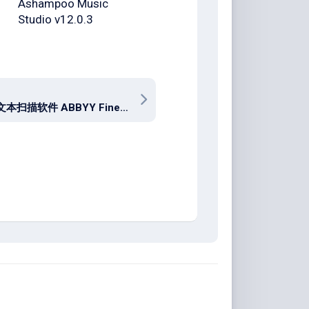
Ashampoo Music
Studio v12.0.3
OCR和文本扫描软件 ABBYY FineReader 16.0.14.7295 Corporate for win / 15.2.14 for mac