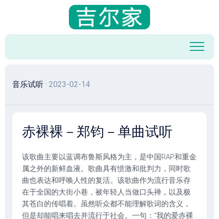
跳
至
内
容
音乐试听
· 2023-02-14
赤裸裸－郑钧－单曲试听
该歌曲主要以蓝调布鲁斯风格为主，是中国RAP和重金
属之外的新鲜血液。歌曲具有愤激和批判力，同时歌
曲也表达和呼唤人性的复活。该歌曲作为流行音乐存
在于全国的大街小巷，被年轻人当做口头禅，以及极
其苍白的传唱着。虽然听众都不能理解歌词的含义，
但是却能唱来唱去并流行于社会。一句：“我的爱赤裸