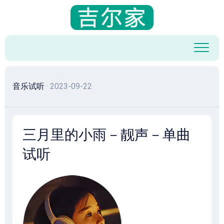
跳
至
内
容
音乐试听
· 2023-09-22
三月里的小雨－靓声－单曲
试听