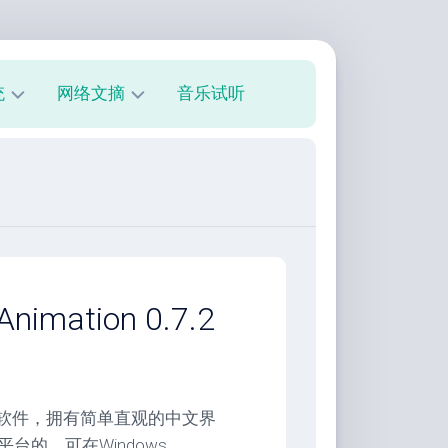
统
网络文摘
音乐试听
s
技
术
教
程
美
文
欣
imation 0.7.2
赏
朋
友
圈
动画制作软件，拥有简单直观的中文界
平台的，可在Windows，