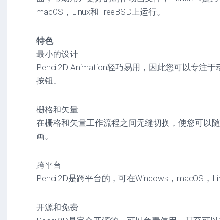
驱
图
卓
macOS，Linux和FreeBSD上运行。
动
像
影
工
音
具
mac
图
特色
驱
像
最小的设计
网
动
络
Pencil2D Animation轻巧易用，因此您可以
工
安
工
具
卓
按钮。
具
驱
mac
动
网
网
工
栅格和矢量
站
络
具
在栅格和矢量工作流程之间无缝切换，使您可以随
源
工
码
具
安
画。
卓
网
跨平台
络
工
Pencil2D是跨平台的，可在Windows，macOS，Li
具
开源和免费