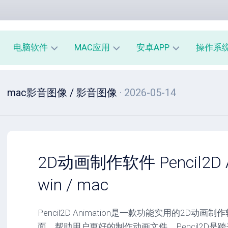
电脑软件
MAC应用
安卓APP
操作系
办
mac
安
window
mac影音图像
/
影音图像
· 2026-05-14
公
办
卓
macOS
教
公
办
育
教
公
linux
育
教
系
育
PE
统
mac
工
工
系
安
2D动画制作软件 Pencil2D An
具
具
统
卓
工
系
win / mac
影
具
统
音
工
图
mac
具
Pencil2D Animation是一款功能实用的2D
像
影
面，帮助用户更好的制作动画文件，Pencil2D是跨
音
安