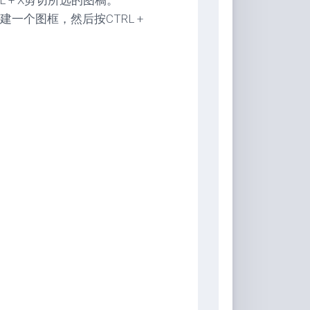
L + X剪切所选的图稿。
一个图框，然后按CTRL +