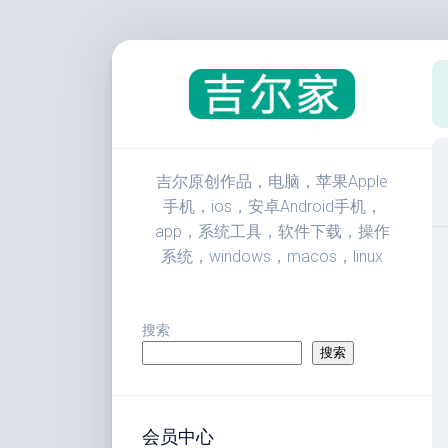
跳
至
内
容
吉尔原创作品，电脑，苹果Apple
手机，ios，安卓Android手机，
app，系统工具，软件下载，操作
系统，windows，macos，linux
搜索
搜索
会员中心