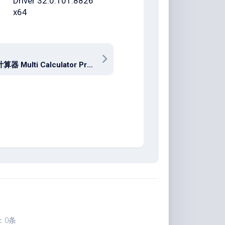
Driver 32.0.101.8826
x64
多功能计算器 Multi Calculator Premium 1.9.8 build 480
：0条