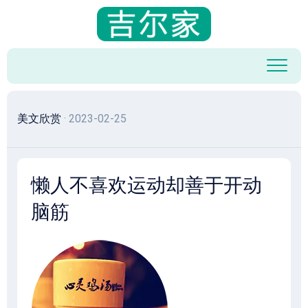
跳
至
内
容
美文欣赏
· 2023-02-25
懒人不喜欢运动却善于开动
脑筋