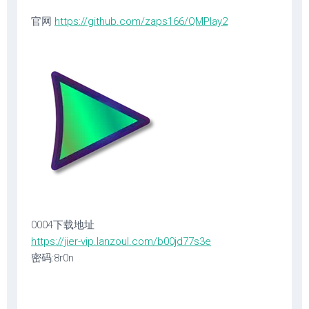
官网
https://github.com/zaps166/QMPlay2
0004下载地址
https://jier-vip.lanzoul.com/b00jd77s3e
密码:8r0n