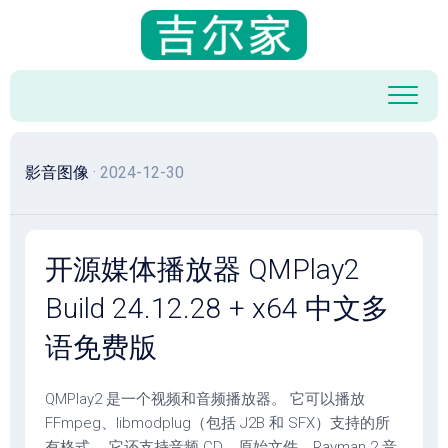
跳
至
内
容
影音图像
· 2024-12-30
开源媒体播放器 QMPlay2
Build 24.12.28 + x64 中文多
语免费版
QMPlay2 是一个视频和音频播放器。 它可以播放
FFmpeg、libmodplug（包括 J2B 和 SFX）支持的所
有格式。 它还支持音频 CD、原始文件、Rayman 2 音