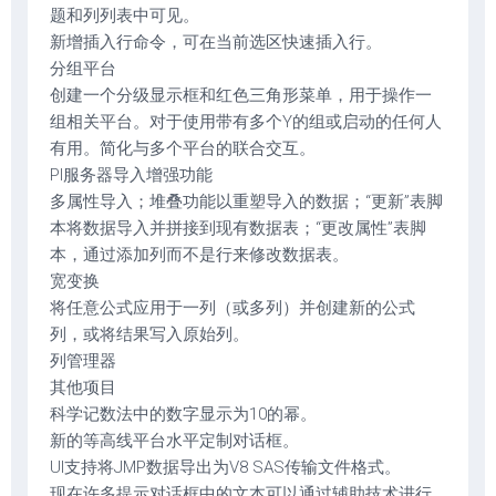
题和列列表中可见。
新增插入行命令，可在当前选区快速插入行。
分组平台
创建一个分级显示框和红色三角形菜单，用于操作一
组相关平台。对于使用带有多个Y的组或启动的任何人
有用。简化与多个平台的联合交互。
PI服务器导入增强功能
多属性导入；堆叠功能以重塑导入的数据；“更新”表脚
本将数据导入并拼接到现有数据表；“更改属性”表脚
本，通过添加列而不是行来修改数据表。
宽变换
将任意公式应用于一列（或多列）并创建新的公式
列，或将结果写入原始列。
列管理器
其他项目
科学记数法中的数字显示为10的幂。
新的等高线平台水平定制对话框。
UI支持将JMP数据导出为V8 SAS传输文件格式。
现在许多提示对话框中的文本可以通过辅助技术进行