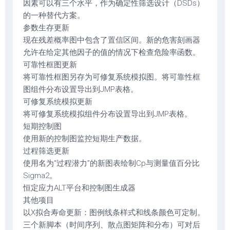
因素可以有三个水平，作为确定性筛选设计（DSDs）
的一种替代方案。
参数生存更新
现在残差概率图中包含了置信区间。新的危害刻画器
允许在给定其他因子的值的情况下检查危险率函数。
可靠性框图更新
将可靠性框图另存为可修复系统模拟图。将可靠性框
图组件分布设置导出到JMP表格。
可修复系统模拟更新
将可修复系统模拟组件分布设置导出到JMP表格。
短期控制图
使用新的控制图监控短期生产数据。
过程筛选更新
使用名为“过程潜力”的新图表绘制Cp与测量值百分比
Sigma2。
恒定应力ALT平台和控制图生成器
其他项目
以X拟合寿命更新：图例线条样式和线条颜色可定制。
三个新脚本（时间序列、散点图矩阵和分布）可对后