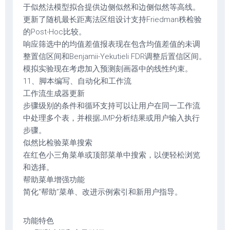
于似然法模型拟合提供边侧似然和边侧似然等高线。
更新了随机最长距离法区组设计支持Friedman秩检验
的Post-Hoc比较。
响应筛选中的均值差值报表现在包含均值差值的未调
整置信区间和Benjamii-Yekutieli FDR调整后置信区间。
模拟实验现在考虑加入预测刻画器中的线性约束。
11、脚本编写、自动化和工作流
工作流生成器更新
步骤级别的条件和循环支持可以让用户在同一工作流
中处理多个表，并根据JMP分析结果或用户输入执行
步骤。
似然比检验菜单搜索
在红色小三角菜单或顶部菜单中搜索，以便轻松浏览
和选择。
帮助菜单增强功能
简化“帮助”菜单、改进示例索引和新用户指导。
功能特色