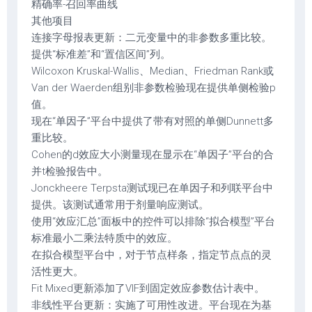
精确率-召回率曲线
其他项目
连接字母报表更新：二元变量中的非参数多重比较。
提供“标准差”和“置信区间”列。
Wilcoxon Kruskal-Wallis、Median、Friedman Rank或
Van der Waerden组别非参数检验现在提供单侧检验p
值。
现在“单因子”平台中提供了带有对照的单侧Dunnett多
重比较。
Cohen的d效应大小测量现在显示在“单因子”平台的合
并t检验报告中。
Jonckheere Terpsta测试现已在单因子和列联平台中
提供。该测试通常用于剂量响应测试。
使用“效应汇总”面板中的控件可以排除“拟合模型”平台
标准最小二乘法特质中的效应。
在拟合模型平台中，对于节点样条，指定节点点的灵
活性更大。
Fit Mixed更新添加了VIF到固定效应参数估计表中。
非线性平台更新：实施了可用性改进。平台现在为基