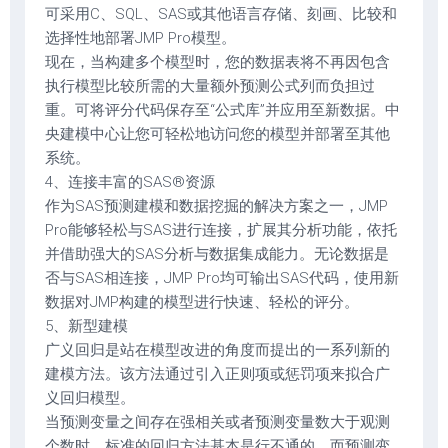
可采用C、SQL、SAS或其他语言存储、刻画、比较和
选择性地部署JMP Pro模型。
现在，当构建多个模型时，您的数据表将不再因包含
执行模型比较所需的大量额外预测公式列而负担过
重。可将评分代码保存至“公式库”并应用至新数据。中
央建模中心让您可轻松地访问您的模型并部署至其他
系统。
4、连接丰富的SAS®资源
作为SAS预测建模和数据挖掘的解决方案之一，JMP
Pro能够轻松与SAS进行连接，扩展其分析功能，依托
并借助强大的SAS分析与数据集成能力。无论数据是
否与SAS相连接，JMP Pro均可输出SAS代码，使用新
数据对JMP构建的模型进行快速、轻松的评分。
5、新型建模
广义回归是站在模型改进的角度而提出的一系列新的
建模方法。该方法通过引入正则项或惩罚项来拟合广
义回归模型。
当预测变量之间存在强相关或者预测变量数大于观测
个数时，标准的回归方法基本是行不通的。而预测变