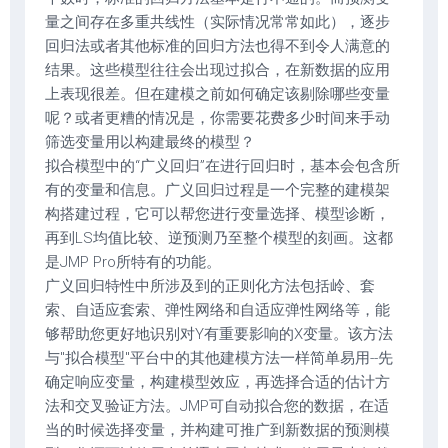
量之间存在多重共线性（实际情况常常如此），逐步
回归法或者其他标准的回归方法也得不到令人满意的
结果。这些模型往往会出现过拟合，在新数据的应用
上表现很差。但在建模之前如何确定该剔除哪些变量
呢？或者更糟的情况是，你需要花费多少时间来手动
筛选变量用以构建最终的模型？
拟合模型中的“广义回归”在进行回归时，基本会包含所
有的变量和信息。广义回归过程是一个完整的建模架
构搭建过程，它可以帮您进行变量选择、模型诊断，
再到LS均值比较、逆预测乃至整个模型的刻画。这都
是JMP Pro所特有的功能。
广义回归特性中所涉及到的正则化方法包括岭、套
索、自适应套索、弹性网络和自适应弹性网络等，能
够帮助您更好地识别对Y有重要影响的X变量。该方法
与"拟合模型"平台中的其他建模方法一样简单易用--先
确定响应变量，构建模型效应，再选择合适的估计方
法和交叉验证方法。JMP可自动拟合您的数据，在适
当的时候选择变量，并构建可推广到新数据的预测模