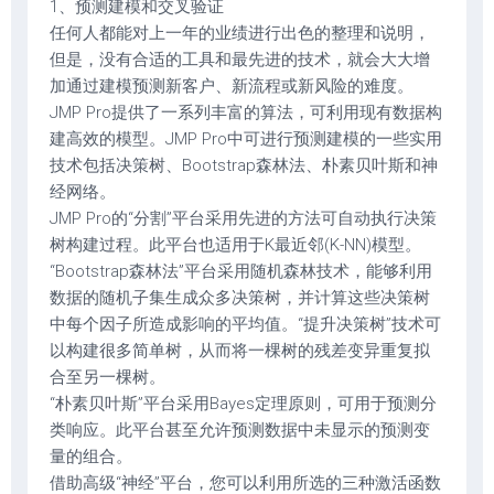
1、预测建模和交叉验证
任何人都能对上一年的业绩进行出色的整理和说明，
但是，没有合适的工具和最先进的技术，就会大大增
加通过建模预测新客户、新流程或新风险的难度。
JMP Pro提供了一系列丰富的算法，可利用现有数据构
建高效的模型。JMP Pro中可进行预测建模的一些实用
技术包括决策树、Bootstrap森林法、朴素贝叶斯和神
经网络。
JMP Pro的“分割”平台采用先进的方法可自动执行决策
树构建过程。此平台也适用于K最近邻(K-NN)模型。
“Bootstrap森林法”平台采用随机森林技术，能够利用
数据的随机子集生成众多决策树，并计算这些决策树
中每个因子所造成影响的平均值。“提升决策树”技术可
以构建很多简单树，从而将一棵树的残差变异重复拟
合至另一棵树。
“朴素贝叶斯”平台采用Bayes定理原则，可用于预测分
类响应。此平台甚至允许预测数据中未显示的预测变
量的组合。
借助高级“神经”平台，您可以利用所选的三种激活函数