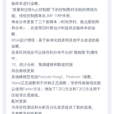
验样本进行诊断。
“质量和过程&gt;控制图”下的控制图对话框的增强功
能。传统控制图将在JMP 19中停用。
寿命分布更新了三个新脚本（时间序列、散点图矩阵
和分布），在使用贝叶斯估计时提供后验样本的诊
断。
MSA设计增强：基于标准化残差和其他平台改进的新
诊断。
容差区间现在可以保存到分布平台的“规格限”列属性
中。
10、统计分析、预测建模和数据挖掘
拟合曲线更新
其他峰模型包括Pseodo-Voiigt、Pearson 7函数、
Skew正态函数和不对称正态函数；等价性检验现在默
认使用Fieller方法；增加了T2EQ方法和T2EQ方法用于
比较溶出度曲线。
配对更新
为等价性测试和分析百分比差异提供了新的选项。
非参数等价性检验