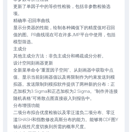
更新了单因子中的等价性检验，包括非参数检验选
项。
精确率-召回率曲线
显示分类器的性能，绘制各种阈值下的精度值对召回
值的图。PR曲线现在可在许多JMP平台中使用，包括
模型筛选。
主成分
其他主成分方法：非负主成分和稀疏成分分析。
设计空间刻画器更新
全新菜单命令“重置因子空间”、从刻画器中获取中点
值、显示当前刻画器值以及将限制作为约束发送到模
拟器。发送限制到模拟软件提供了两种新的分布：正
态加权为3 Sigma和正态加权为2 Sigma。“制作并连接
随机表格”可将散点图直接嵌入到报告中。
分布增强功能
二项分布拟合优度检验以及零泛滥负二项分布、零泛
滥SHASH和指数修改高斯分布的能力。能够将CDF图Y
轴从线性尺度切换到所需的概率尺度。