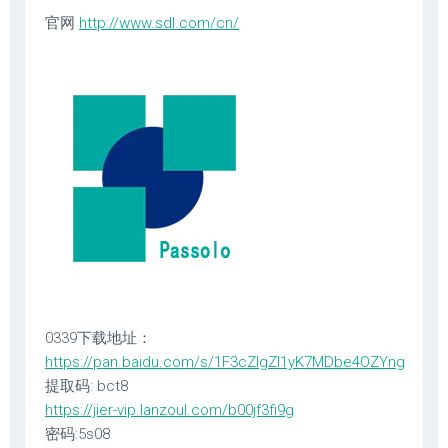
官网
http://www.sdl.com/cn/
0339下载地址：
https://pan.baidu.com/s/1F3cZIgZI1yK7MDbe4OZYng
提取码: bct8
https://jier-vip.lanzoul.com/b00jf3fi9g
密码:5s08