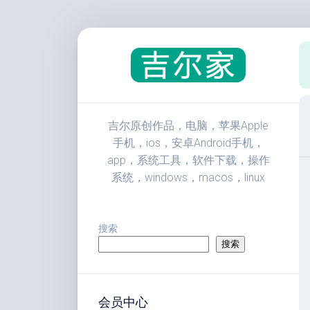
跳
至
内
容
吉尔原创作品，电脑，苹果Apple
手机，ios，安卓Android手机，
app，系统工具，软件下载，操作
系统，windows，macos，linux
搜索
搜索
会员中心