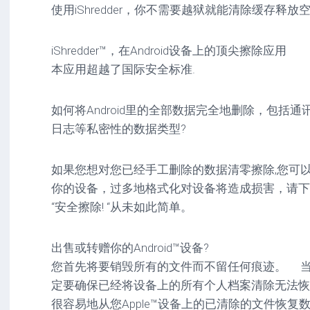
使用iShredder，你不需要越狱就能清除缓存释
驱
图
卓
动
像
影
工
音
iShredder™，在Android设备上的顶尖擦除应用
具
mac
图
驱
像
本应用超越了国际安全标准.
网
动
络
工
安
工
具
卓
如何将Android里的全部数据完全地删除，包括
具
驱
日志等私密性的数据类型?
mac
动
网
网
工
站
络
具
如果您想对您已经手工删除的数据清零擦除,您可以运行
源
工
你的设备，过多地格式化对设备将造成损害，请下载并运行
码
具
安
卓
“安全擦除! “从未如此简单。
网
络
工
出售或转赠你的Android™设备?
具
您首先将要销毁所有的文件而不留任何痕迹。 当您出
定要确保已经将设备上的所有个人档案清除无法恢
很容易地从您Apple™设备上的已清除的文件恢