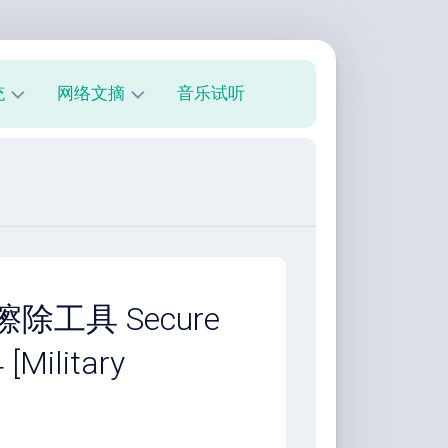
统
网络文摘
音乐试听
s
技
术
教
程
美
文
欣
除工具 Secure
赏
 [Military
朋
友
圈