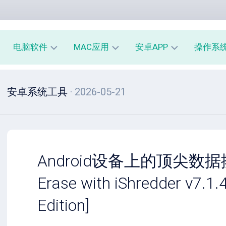
电脑软件
MAC应用
安卓APP
操作系
办
mac
安
window
安卓系统工具
· 2026-05-21
公
办
卓
macOS
教
公
办
育
教
公
linux
育
教
系
育
PE
统
mac
工
工
系
安
Android设备上的顶尖数据擦
具
具
统
卓
工
系
Erase with iShredder v7.1.4
影
具
统
音
工
Edition]
图
mac
具
像
影
音
安