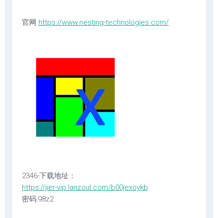
官网
https://www.nesting-technologies.com/
2346-下载地址：
https://jier-vip.lanzoul.com/b00jexoykb
密码:98z2