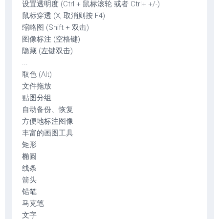
设置透明度 (Ctrl + 鼠标滚轮 或者 Ctrl+ +/-)
鼠标穿透 (X, 取消则按 F4)
缩略图 (Shift + 双击)
图像标注 (空格键)
隐藏 (左键双击)
...
取色 (Alt)
文件拖放
贴图分组
自动备份、恢复
方便地标注图像
丰富的画图工具
矩形
椭圆
线条
箭头
铅笔
马克笔
文字