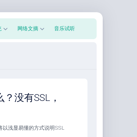
统
网络文摘
音乐试听
s
技
术
教
程
美
文
欣
么？没有SSL，
赏
朋
友
圈
我们将以浅显易懂的方式说明SSL