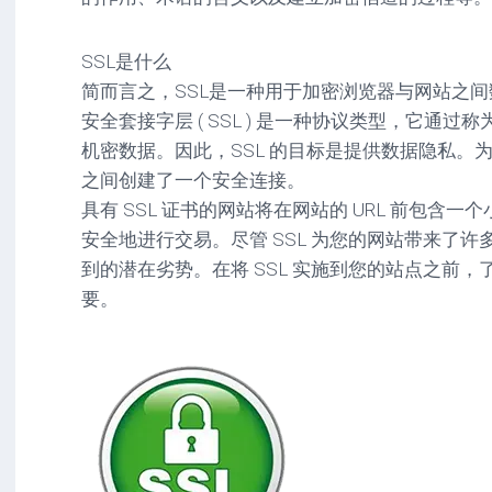
驱
图
卓
动
像
影
SSL是什么
工
音
具
mac
图
简而言之，SSL是一种用于加密浏览器与网站之
驱
像
安全套接字层 ( SSL ) 是一种协议类型，它通过称为加
网
动
络
机密数据。因此，SSL 的目标是提供数据隐私。为
工
安
工
具
卓
之间创建了一个安全连接。
具
驱
具有 SSL 证书的网站将在网站的 URL 前包含
mac
动
网
网
工
安全地进行交易。尽管 SSL 为您的网站带来了
站
络
具
到的潜在劣势。在将 SSL 实施到您的站点之前，了
源
工
要。
码
具
安
卓
网
络
工
具