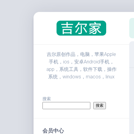
跳
至
内
容
吉尔原创作品，电脑，苹果Apple
手机，ios，安卓Android手机，
app，系统工具，软件下载，操作
系统，windows，macos，linux
搜索
搜索
会员中心