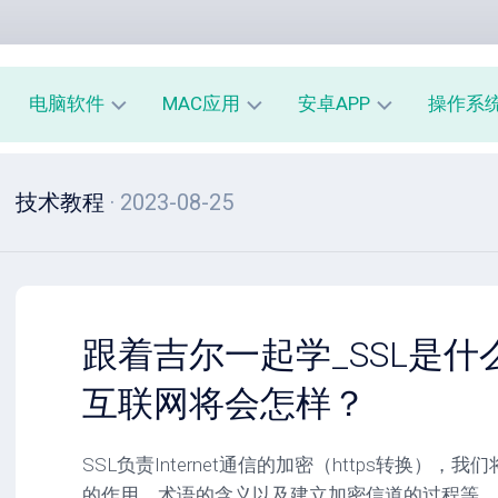
电脑软件
MAC应用
安卓APP
操作系
办
mac
安
window
技术教程
· 2023-08-25
公
办
卓
macOS
教
公
办
育
教
公
linux
育
教
系
育
PE
统
mac
工
工
系
安
跟着吉尔一起学_SSL是什
具
具
统
卓
工
系
互联网将会怎样？
影
具
统
音
工
图
mac
具
SSL负责Internet通信的加密（https转换），
像
影
的作用、术语的含义以及建立加密信道的过程等。
音
安