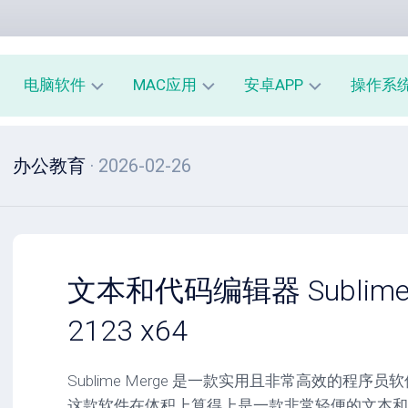
电脑软件
MAC应用
安卓APP
操作系
办
mac
安
window
办公教育
· 2026-02-26
公
办
卓
macOS
教
公
办
育
教
公
linux
育
教
系
育
PE
统
mac
工
工
系
安
文本和代码编辑器 Sublime Me
具
具
统
卓
工
系
2123 x64
影
具
统
音
工
图
mac
具
Sublime Merge 是一款实用且非常高效的程
像
影
这款软件在体积上算得上是一款非常轻便的文本和
音
安