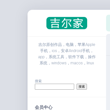
跳
至
内
容
吉尔原创作品，电脑，苹果Apple
手机，ios，安卓Android手机，
app，系统工具，软件下载，操作
系统，windows，macos，linux
搜索
搜索
会员中心