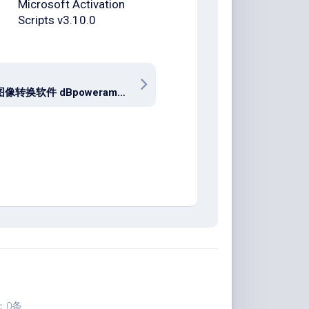
Microsoft Activation
Scripts v3.10.0
优秀的图像转换软件 dBpoweramp Image Converter R2026.02.23
：0条