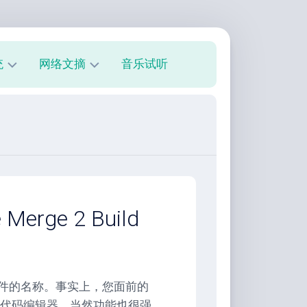
统
网络文摘
音乐试听
s
技
术
教
程
美
文
欣
rge 2 Build
赏
朋
友
圈
序员软件的名称。事实上，您面前的
代码编辑器，当然功能也很强