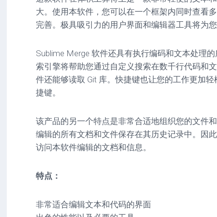
驱
图
卓
大。使用本软件，您可以在一个框架内同时查看多
动
像
影
完善。极具吸引力的用户界面和编辑器工具将为您
工
音
具
mac
图
驱
像
Sublime Merge 软件还具有执行编码和文本
网
动
络
索引擎将帮助您通过自定义搜索在数千行代码和文
工
安
工
具
卓
件还能够读取 Git 库。快捷键也让您的工作更加
具
驱
捷键。
mac
动
网
网
工
站
络
具
该产品的另一个特点是非常合适地组织您的文件和
源
工
码
具
安
编辑的所有文档和文件保存在其历史记录中。因此
卓
访问本软件编辑的文档和信息。
网
络
工
特点：
具
非常适合编辑文本和代码的界面