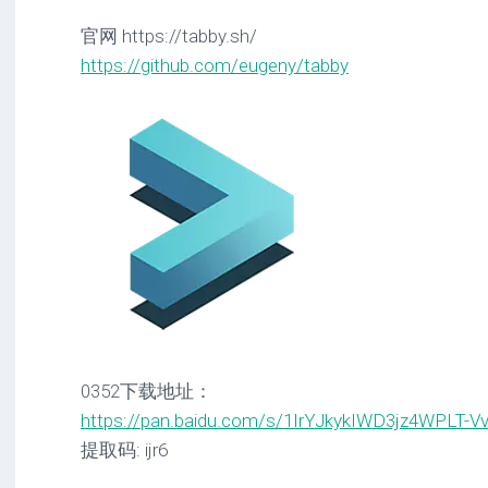
官网 https://tabby.sh/
https://github.com/eugeny/tabby
0352下载地址：
https://pan.baidu.com/s/1IrYJkykIWD3jz4WPLT-V
提取码: ijr6