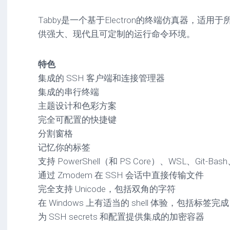
驱
图
卓
动
像
影
Tabby是一个基于Electron的终端仿真器，适
工
音
供强大、现代且可定制的运行命令环境。
具
mac
图
驱
像
网
动
特色
络
工
安
集成的 SSH 客户端和连接管理器
工
具
卓
具
驱
集成的串行终端
mac
动
主题设计和色彩方案
网
网
工
完全可配置的快捷键
站
络
具
源
工
分割窗格
码
具
安
记忆你的标签
卓
支持 PowerShell（和 PS Core）、WSL、Git-Bas
网
络
通过 Zmodem 在 SSH 会话中直接传输文件
工
完全支持 Unicode，包括双角的字符
具
在 Windows 上有适当的 shell 体验，包括标签完成
为 SSH secrets 和配置提供集成的加密容器