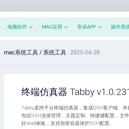
电脑软件
MAC应用
安卓APP
操作系
办
mac
安
window
mac系统工具
/
系统工具
· 2025-04-28
公
办
卓
macOS
教
公
办
育
教
公
linux
育
教
系
育
PE
统
mac
工
工
系
安
终端仿真器 Tabby v1.0.231 
具
具
统
卓
工
系
影
具
统
Tabby是跨平台终端仿真器，集成SSH客户端、串行
音
工
包括SSH连接管理、主题定制、快捷键配置、文件传
图
mac
具
像
影
好shell体验，支持加密容器保护SSH配置。
音
安