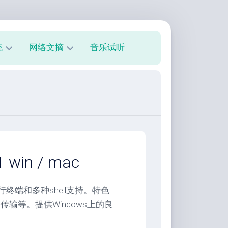
统
网络文摘
音乐试听
s
技
术
教
程
美
文
欣
win / mac
赏
朋
终端和多种shell支持。特色
友
输等。提供Windows上的良
圈