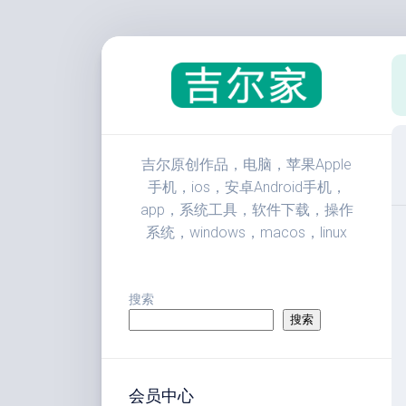
跳
至
内
容
吉尔原创作品，电脑，苹果Apple
手机，ios，安卓Android手机，
app，系统工具，软件下载，操作
系统，windows，macos，linux
搜索
搜索
会员中心