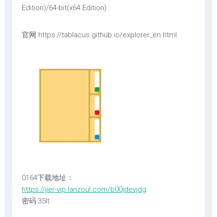
Edition)/64-bit(x64 Edition)
官网 https://tablacus.github.io/explorer_en.html
0164下载地址：
https://jier-vip.lanzoul.com/b00jdevjdg
密码:35lt