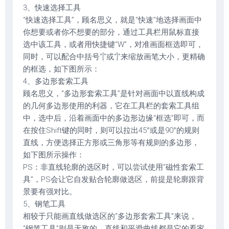
3、快速选择工具
“快速选择工具”，顾名思义，就是“快速”地选择画面中
你想要或者你不想要的部分，通过工具栏用鼠标直接
选中该工具，或者用快捷键“W”，对准画面框选即可，
同时，可以配合中括号“[”或“]”来缩放画笔大小，更精确
的框选，如下图所示：
4、多边形套索工具
顾名思义，“多边形套索工具”是针对画面中以直线构成
的几何多边形使用的利器，它在工具栏的套索工具组
中，选中后，沿着画面中的多边形边缘“框选”即可，而
在按住Shift键的同时，则可以拉出45°或是90°的规则
直线，方便选择正方形或三角形等有规则的多边形，
如下图所示操作：
PS：非直线轮廓的选区时，可以尝试使用“磁性套索工
具”，PS会让它自发贴合轮廓做选区，前提是轮廓跟背
景要有强对比。
5、钢笔工具
相较于只能画直线做选区的“多边形套索工具”来说，
“钢笔工具”则是无敌的，直线和平滑曲线都是它的看家