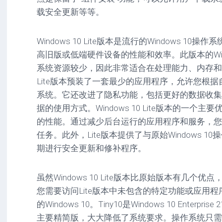
驱
图
卓
载安全更新等等。
动
像
影
工
音
具
mac
图
Windows 10 Lite版本是流行的Windows 1
驱
像
高旧版或低端硬件设备的性能和效率。此版本的Win
网
动
络
系统资源较少，因此非常适合在处理能力、内存和
工
安
工
具
卓
Lite版本预装了一套最少的应用程序，允许您根
具
驱
系统。它还改进了隐私功能，包括更好的数据收集
mac
动
网
网
工
据的使用方式。Windows 10 Lite版本的一
站
络
具
的性能。通过减少后台运行的应用程序和服务，您
源
工
任务。此外，Lite版本提供了与原始Windows 
码
具
安
卓
期进行安全更新和修补程序。
网
络
工
虽然Windows 10 Lite版本比原始版本有几
具
您需要访问Lite版本中未包含的特定功能或应用
的Windows 10。Tiny10是Windows 10 Enterp
主要精简版，大大降低了系统要求。操作系统只需要5