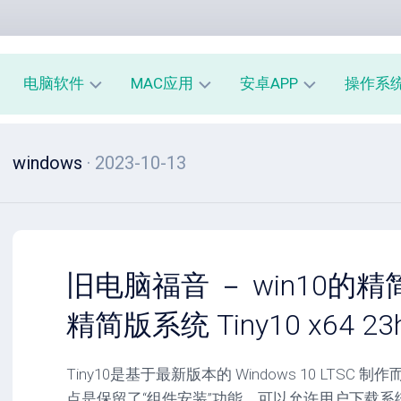
电脑软件
MAC应用
安卓APP
操作系
办
mac
安
window
windows
· 2023-10-13
公
办
卓
macOS
教
公
办
育
教
公
linux
育
教
系
育
PE
统
mac
工
工
系
安
旧电脑福音 － win10的精简
具
具
统
卓
工
系
精简版系统 Tiny10 x64 23
影
具
统
音
工
图
mac
具
Tiny10是基于最新版本的 Windows 10 LTS
像
影
点是保留了“组件安装”功能，可以允许用户下载
音
安