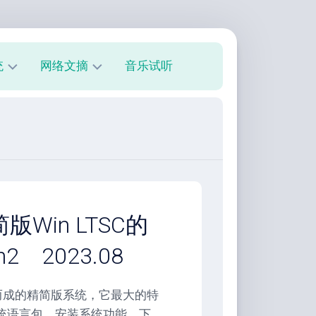
统
网络文摘
音乐试听
s
技
术
教
程
美
文
欣
版Win LTSC的
赏
h2 2023.08
朋
友
圈
C 制作而成的精简版系统，它最大的特
系统语言包、安装系统功能、下