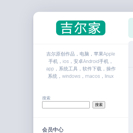
跳
至
内
容
吉尔原创作品，电脑，苹果Apple
手机，ios，安卓Android手机，
app，系统工具，软件下载，操作
系统，windows，macos，linux
搜索
搜索
会员中心