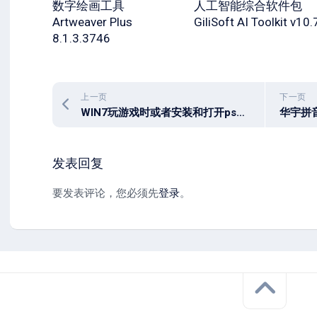
数字绘画工具
人工智能综合软件包
Artweaver Plus
GiliSoft AI Toolkit v10.
8.1.3.3746
上一页
下一页
WIN7玩游戏时或者安装和打开ps2019 时,弹出 计算机中丢失 D3DCOMPILER_47.dll 的从根本上解决办法
发表回复
要发表评论，您必须先
登录
。