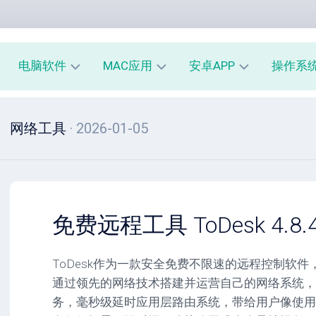
电脑软件
MAC应用
安卓APP
操作系
办
mac
安
window
网络工具
· 2026-01-05
公
办
卓
macOS
教
公
办
育
教
公
linux
育
教
系
育
PE
统
mac
工
工
系
安
免费远程工具 ToDesk 4.8.4
具
具
统
卓
工
系
影
具
统
ToDesk作为一款安全免费不限速的远程控制软件
音
工
通过领先的网络技术搭建并运营自己的网络系统，
图
mac
具
像
影
务，毫秒级延时应用层路由系统，带给用户像使用
音
安