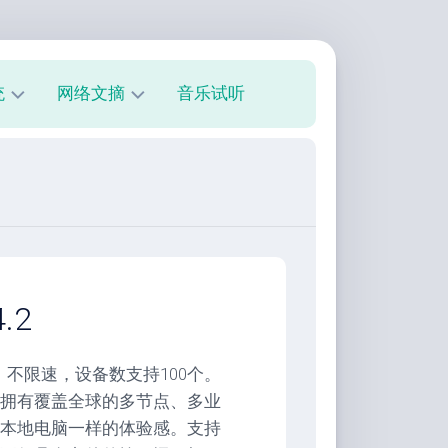
统
网络文摘
音乐试听
s
技
术
教
程
美
文
欣
.2
赏
朋
，不限速，设备数支持100个。
友
拥有覆盖全球的多节点、多业
圈
本地电脑一样的体验感。支持