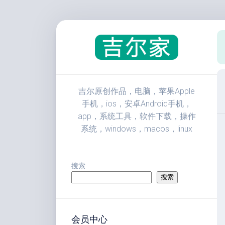
跳
至
内
容
吉尔原创作品，电脑，苹果Apple
手机，ios，安卓Android手机，
app，系统工具，软件下载，操作
系统，windows，macos，linux
搜索
搜索
会员中心