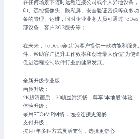
在任何场景下随时远程连接公司或个人异地设备，
驱
图
卓
印、远控摄像头、隐私屏、安全验证密保等众多功
动
像
影
工
音
备的管理、运维，同时企业业务人员可通过ToDe
具
mac
图
部设备、客户SOS服务等；
驱
像
网
动
络
工
安
在未来，ToDesk会以"为客户提供一款功能和服
工
具
卓
件，帮助客户提升工作效率和创造最大价值"为使
具
驱
mac
动
促进远程控制软件行业的健康发展。
网
网
工
站
络
具
源
工
全新升级专业版
码
具
安
画质升级：
卓
2K超清画质，30帧丝滑流畅，尊享“本地般”体验
网
络
体验升级：
工
采用RTC+VIP网络，远控连接更流畅
具
支付升级：
按月/年多种方式灵活支付，选择更舒心