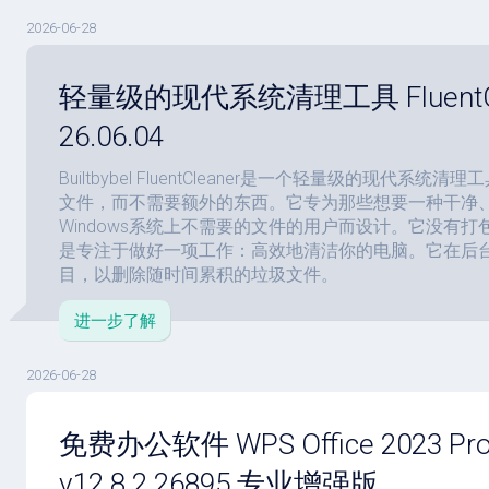
驱
图
卓
2026-06-28
动
像
影
工
音
具
mac
图
轻量级的现代系统清理工具 FluentCl
驱
像
网
动
26.06.04
络
工
安
工
具
卓
Builtbybel FluentCleaner是一个轻量级的现代系
具
驱
文件，而不需要额外的东西。它专为那些想要一种干净
mac
动
Windows系统上不需要的文件的用户而设计。它没有
网
网
工
是专注于做好一项工作：高效地清洁你的电脑。它在后
站
络
具
目，以删除随时间累积的垃圾文件。
源
工
码
具
安
进一步了解
卓
网
络
2026-06-28
工
具
免费办公软件 WPS Office 2023 Pro
v12.8.2.26895 专业增强版