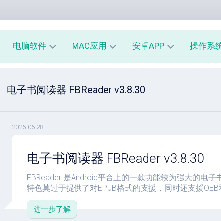
电脑软件
MAC应用
安卓APP
操作系
办
mac
安
window
电子书阅读器 FBReader v3.8.30
公
办
卓
macOS
教
公
办
育
教
公
linux
育
教
2026-06-28
系
育
PE
统
mac
工
工
系
安
电子书阅读器 FBReader v3.8.30
具
具
统
卓
工
系
FBReader 是Android平台上的一款功能较为强大的
影
具
统
特色莫过于提供了对EPUB格式的支援，同时还支援OEB
音
工
图
mac
具
进一步了解
像
影
音
安