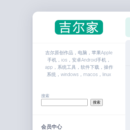
跳
至
内
容
吉尔原创作品，电脑，苹果Apple
手机，ios，安卓Android手机，
app，系统工具，软件下载，操作
系统，windows，macos，linux
搜索
搜索
会员中心