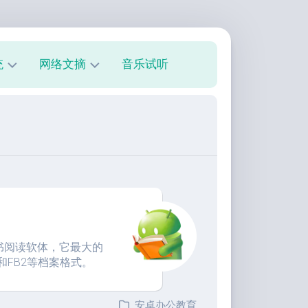
统
网络文摘
音乐试听
s
技
术
教
程
美
文
欣
赏
电子书阅读软体，它最大的
朋
和FB2等档案格式。
友
圈
安卓办公教育