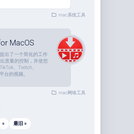
mac系统工具
or MacOS
。它提出了一个简化的工作
对输出质量的控制，并使您
Tok、Twitch、
oud等平台的视频。
mac网络工具
页
»
最旧 »