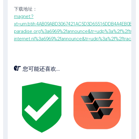
下载地址：
magnet:?
xt=urn:btih:4AB09ABD3067421AC5D3D65516DDB4A4EB0B8E2
paradise.org%3a6969%2fannounce&tr=udp%3a%2f%2ftrack
internet.nl%3a6969%2fannounce&tr=udp%3a%2f%2ftracker
您可能还喜欢...