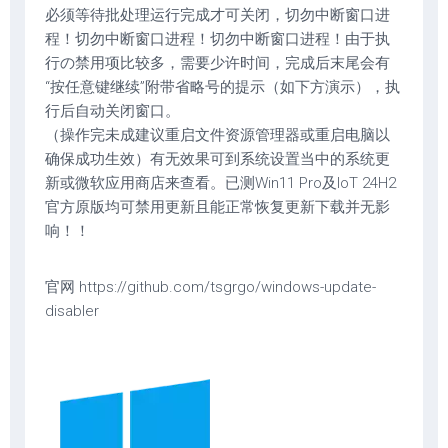
必须等待批处理运行完成才可关闭，切勿中断窗口进
程！切勿中断窗口进程！切勿中断窗口进程！由于执
行の禁用项比较多，需要少许时间，完成后末尾会有
“按任意键继续”附带省略号的提示（如下方演示），执
行后自动关闭窗口。
（操作完未成建议重启文件资源管理器或重启电脑以
确保成功生效）有无效果可到系统设置当中的系统更
新或微软应用商店来查看。已测Win11 Pro及loT 24H2
官方原版均可禁用更新且能正常恢复更新下载并无影
响！！
官网 https://github.com/tsgrgo/windows-update-
disabler