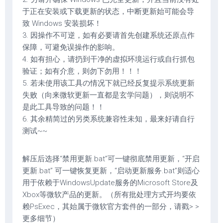
于正在安装或下载更新的状态，中断更新始可能会导
致 Windows 安装损坏！
3. 因操作不可逆，如有必要请首先创建系统还原点作
保障，可避免误操作的影响。
4. 如有担心，请扔到干净的虚拟环境运行或自行抓包
验证；如有介意，则勿下勿用！！！
5. 若未使用该工具の情况下就已经反复提示系统更新
失败（向来微软更新一直都是玄学问题），则说明不
是此工具导致的问题！！
6. 其余精简过的另类系统兼容性未知，最来好请自行
测试~~
解压后选择“禁用更新.bat”可一键彻底禁用更新，“开启
更新.bat” 可一键恢复更新，“启动更新服务.bat”则适心
用于依赖于WindowsUpdate服务的Microsoft Store及
Xbox等微软产品的更新。（所有批处理方式开均要依
赖PsExec，其始属于微软官方套件的一部分，请戳> >
更多细节）