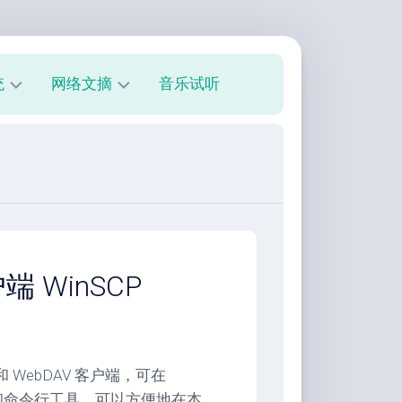
统
网络文摘
音乐试听
s
技
术
教
程
美
文
欣
端 WinSCP
赏
朋
友
圈
和 WebDAV 客户端，可在
面和命令行工具，可以方便地在本