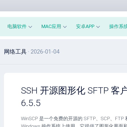
电脑软件
MAC应用
安卓APP
操作系
办
mac
安
window
网络工具
· 2026-01-04
公
办
卓
macOS
教
公
办
育
教
公
linux
育
教
系
育
PE
统
mac
工
工
系
安
SSH 开源图形化 SFTP 客户
具
具
统
卓
工
系
6.5.5
影
具
统
音
工
图
mac
具
WinSCP 是一个免费的开源的 SFTP、SCP、FTP 
像
影
Windows 操作系统上使用。它提供了图形化界
音
安