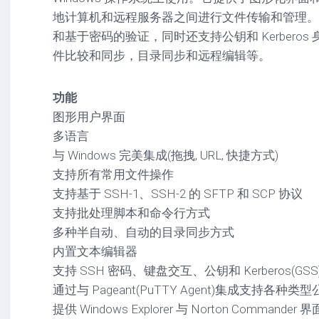
驱
图
卓
地计算机和远程服务器之间进行文件传输和管理。Win
动
像
影
和基于密码的验证，同时还支持公钥和 Kerbero
工
音
具
mac
件比较和同步，目录同步和远程编辑等。
图
驱
像
网
动
络
功能
工
安
工
具
卓
图形用户界面
具
驱
多语言
mac
动
网
网
工
与 Windows 完美集成(拖拽, URL, 快捷方式)
站
络
具
支持所有常用文件操作
源
工
支持基于 SSH-1、SSH-2 的 SFTP 和 SCP 协议
码
具
安
卓
支持批处理脚本和命令行方式
网
多种半自动、自动的目录同步方式
络
内置文本编辑器
工
具
支持 SSH 密码、键盘交互、公钥和 Kerberos(GSS
通过与 Pageant(PuTTY Agent)集成支持各种类
提供 Windows Explorer 与 Norton Commander 界