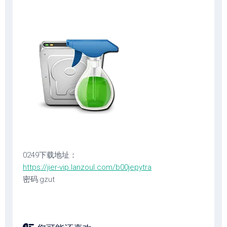
0249下载地址：
https://jier-vip.lanzoul.com/b00jepytra
密码:gzut